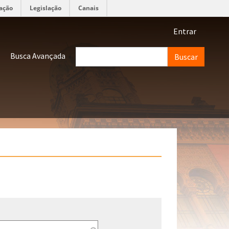
ação
Legislação
Canais
Menu de 
Entrar
Buscar
Busca Avançada