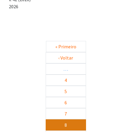
2026
Paginação
Primeira página
« Primeiro
Página anterior
‹ Voltar
…
4
5
6
7
8