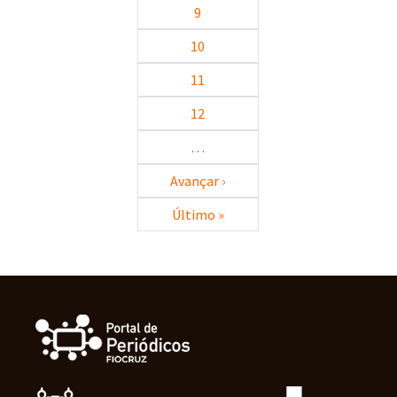
9
10
11
12
…
Próxima página
Avançar ›
Última página
Último »