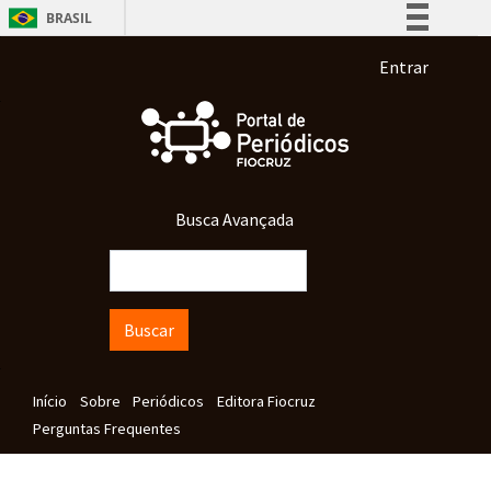
Pular para o conteúdo principal
BRASIL
Simplifique!
Menu de co
Entrar
Comunica BR
Participe
Acesso à informação
Legislação
Busca Avançada
Canais
Buscar
Navegação principal
Início
Sobre
Periódicos
Editora Fiocruz
Perguntas Frequentes