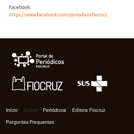
Facebook:
https://www.facebook.com/periodicosfiocruz
Navegação principal
Início
Sobre
Periódicos
Editora Fiocruz
Perguntas Frequentes