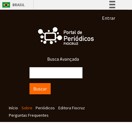
Pular para o conteúdo principal
BRASIL
Simplifique!
Menu de co
Entrar
Comunica BR
Participe
Acesso à informação
Legislação
Busca Avançada
Canais
Buscar
Navegação principal
Início
Sobre
Periódicos
Editora Fiocruz
Perguntas Frequentes