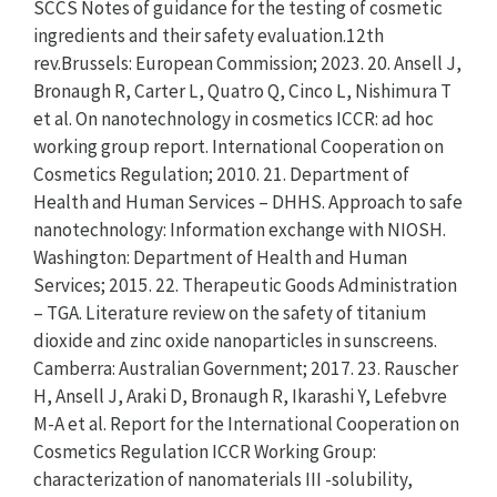
SCCS Notes of guidance for the testing of cosmetic
ingredients and their safety evaluation.12th
rev.Brussels: European Commission; 2023. 20. Ansell J,
Bronaugh R, Carter L, Quatro Q, Cinco L, Nishimura T
et al. On nanotechnology in cosmetics ICCR: ad hoc
working group report. International Cooperation on
Cosmetics Regulation; 2010. 21. Department of
Health and Human Services – DHHS. Approach to safe
nanotechnology: Information exchange with NIOSH.
Washington: Department of Health and Human
Services; 2015. 22. Therapeutic Goods Administration
– TGA. Literature review on the safety of titanium
dioxide and zinc oxide nanoparticles in sunscreens.
Camberra: Australian Government; 2017. 23. Rauscher
H, Ansell J, Araki D, Bronaugh R, Ikarashi Y, Lefebvre
M-A et al. Report for the International Cooperation on
Cosmetics Regulation ICCR Working Group:
characterization of nanomaterials III -solubility,