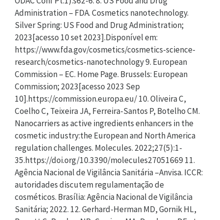
ODAC Conf Pt.1):s62-6. 8. US Food and Drug
Administration – FDA. Cosmetics nanotechnology.
Silver Spring: US Food and Drug Administration;
2023[acesso 10 set 2023].Disponível em:
https://www.fda.gov/cosmetics/cosmetics-science-
research/cosmetics-nanotechnology 9. European
Commission – EC. Home Page. Brussels: European
Commission; 2023[acesso 2023 Sep
10].https://commission.europa.eu/ 10. Oliveira C,
Coelho C, Teixeira JA, Ferreira-Santos P, Botelho CM.
Nanocarriers as active ingredients enhancers in the
cosmetic industry:the European and North America
regulation challenges. Molecules. 2022;27(5):1-
35.https://doi.org/10.3390/molecules27051669 11.
Agência Nacional de Vigilância Sanitária –Anvisa. ICCR:
autoridades discutem regulamentação de
cosméticos. Brasília: Agência Nacional de Vigilância
Sanitária; 2022. 12. Gerhard-Herman MD, Gornik HL,