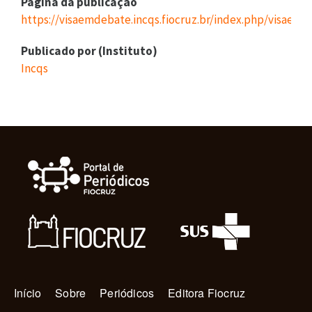
Página da publicação
https://visaemdebate.incqs.fiocruz.br/index.php/visaemd
Publicado por (Instituto)
Incqs
Navegação principal
Início
Sobre
Periódicos
Editora Fiocruz