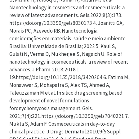
Nanotechnology in cosmetics and cosmeceuticals: a
review of latest advancements. Gels.2022;8(3):173.
https://doi.org/10.3390/gels8030173 4. Joanitti GA,
Morais PC, Azevedo RB. Nanotecnologia:
considerações em materiais, saúde e meio ambiente.
Brasília: Universidade de Brasília; 2022 5. Kaul S,
Gulati N, Verma D, Mukherjee S, Nagaich U. Role of
nanotechnology in cosmeceuticals: a review of recent
advances. J Pharm. 2018;2018:1-
19.https://doi.org/10.1155/2018/3420204 6. Fatima M,
Monawwar S, Mohapatra S, Alex TS, Ahmed A,
Taleuzzaman M et al. In silico drug screening based
development of novel formulations
foronychomycosis management. Gels.
2021;7(4):221.https://doi.org/10.3390/gels7040221 7.
Mukta S, Adam F. Cosmeceuticals in day-to-day
clinical practice. J Drugs Dermatol.2010;9(5Suppl