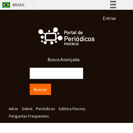
Pular para o conteúdo principal
BRASIL
Simplifique!
Menu de co
Entrar
Comunica BR
Participe
Acesso à informação
Legislação
Busca Avançada
Canais
Buscar
Navegação principal
Início
Sobre
Periódicos
Editora Fiocruz
Perguntas Frequentes