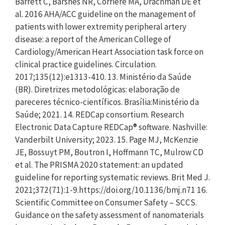
Barrett C, Barshes NR, Corriere MA, Drachman DE et
al. 2016 AHA/ACC guideline on the management of
patients with lower extremity peripheral artery
disease: a report of the American College of
Cardiology/American Heart Association task force on
clinical practice guidelines. Circulation.
2017;135(12):e1313-410. 13. Ministério da Saúde
(BR). Diretrizes metodológicas: elaboração de
pareceres técnico-científicos. Brasília:Ministério da
Saúde; 2021. 14. REDCap consortium. Research
Electronic Data Capture REDCap® software. Nashville:
Vanderbilt University; 2023. 15. Page MJ, McKenzie
JE, Bossuyt PM, Boutron I, Hoffmann TC, Mulrow CD
et al. The PRISMA 2020 statement: an updated
guideline for reporting systematic reviews. Brit Med J.
2021;372(71):1-9.https://doi.org/10.1136/bmj.n71 16.
Scientific Committee on Consumer Safety – SCCS.
Guidance on the safety assessment of nanomaterials