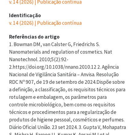
v. 14 (2026) | Publicação contínua
Identificação
v. 14 (2026) | Publicação contínua
Referências do artigo
1. Bowman DM, van Calster G, Friedrichs S.
Nanomaterials and regulation of cosmetics. Nat
Nanotechnol. 2010;5(2):92-
2.https://doi.org/10.1038/nnano.2010.12 2. Agência
Nacional de Vigilância Sanitária – Anvisa. Resolução
RDC Nº 907, de 19 de setembro de 2024.Dispõe sobre
a definição, a classificação, os requisitos técnicos para
rotulagem e embalagem, os parâmetros para
controle microbiológico, bem como os requisitos
técnicos e procedimentos para a regularização de
produtos de higiene pessoal, cosméticos e perfumes.
Diário Oficial União. 23 set 2024. 3. Gupta V, Mohapatra
S, Mishra H, Farooq U, Kumar K, Ansari MJ et al.