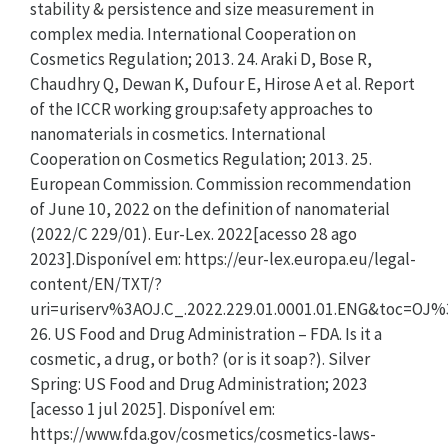
stability & persistence and size measurement in
complex media. International Cooperation on
Cosmetics Regulation; 2013. 24. Araki D, Bose R,
Chaudhry Q, Dewan K, Dufour E, Hirose A et al. Report
of the ICCR working group:safety approaches to
nanomaterials in cosmetics. International
Cooperation on Cosmetics Regulation; 2013. 25.
European Commission. Commission recommendation
of June 10, 2022 on the definition of nanomaterial
(2022/C 229/01). Eur-Lex. 2022[acesso 28 ago
2023].Disponível em: https://eur-lex.europa.eu/legal-
content/EN/TXT/?
uri=uriserv%3AOJ.C_.2022.229.01.0001.01.ENG&toc
26. US Food and Drug Administration – FDA. Is it a
cosmetic, a drug, or both? (or is it soap?). Silver
Spring: US Food and Drug Administration; 2023
[acesso 1 jul 2025]. Disponível em:
https://www.fda.gov/cosmetics/cosmetics-laws-