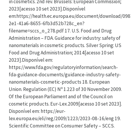
in cosmetics. 2nd rev. Brussels: European Commission;
2023[acesso 10 set 2023].Disponível
em:https://health.ec.europa.eu/document/download/098
2e1-41a6-8655-6fb3d52b728c_en?
filename=sccs_o_278.pdf 17. U.S. Food and Drug
Administration – FDA. Guidance for industry: safety of
nanomaterials in cosmetic products. Silver Spring: US
Food and Drug Administration; 2014[acesso 10 set
2023].Disponível em:
https://www.fda.gov/regulatoryinformation/search-
fda-guidance-documents/guidance-industry-safety-
nanomaterials-cosmetic-products 18. European
Union. Regulation (EC) Nº 1.223 of 30 November 2009.
Of the European Parliament and of the Council on
cosmetic products. Eur-Lex.2009[acesso 10 set 2023].
Disponível em: https://eur-
lex.europa.eu/eli/reg/2009/1223/2023-08-16/eng 19.
Scientific Committee on Consumer Safety – SCCS.