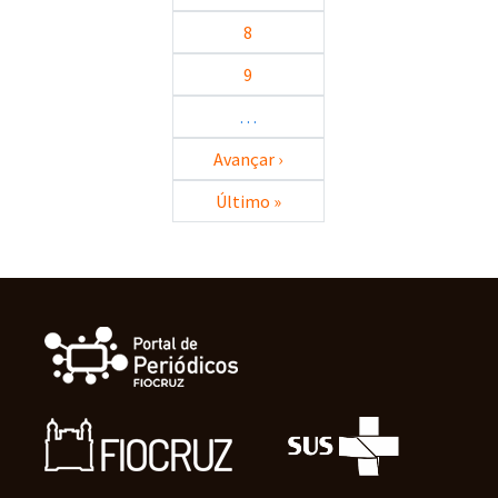
8
9
…
Próxima página
Avançar ›
Última página
Último »