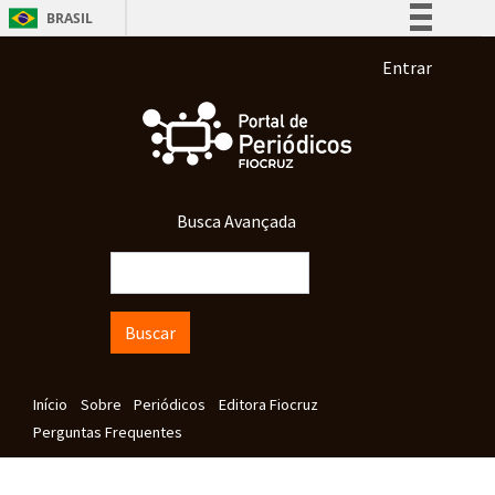
Pular para o conteúdo principal
BRASIL
Simplifique!
Menu de co
Entrar
Comunica BR
Participe
Acesso à informação
Legislação
Busca Avançada
Canais
Buscar
Navegação principal
Início
Sobre
Periódicos
Editora Fiocruz
Perguntas Frequentes