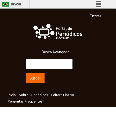
Pular para o conteúdo principal
BRASIL
Simplifique!
Menu de co
Entrar
Comunica BR
Participe
Acesso à informação
Legislação
Busca Avançada
Canais
Buscar
Navegação principal
Início
Sobre
Periódicos
Editora Fiocruz
Perguntas Frequentes