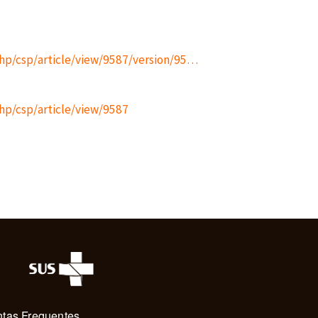
.php/csp/article/view/9587/version/95…
php/csp/article/view/9587
tas Frequentes