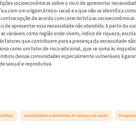
ndições socioeconômicas sobre o risco de apresentar necessida
ca com um origem étnico-racial e a que não se identifica como
 contracepção de acordo com características socioeconômicas 
sco de apresentar essa necessidade não atendida. A partir do u
s variáveis como região onde vivem, índice de riqueza, escol
são fatores que contribuem para a presença da necessidade não
iona como um fator de risco adicional, que se soma às iniquid
mbros dessas comunidades especialmente vulneráveis à garant
de sexual e reprodutiva.
odutiva
necessidades e demandas de serviços de saúde
Pesquisa