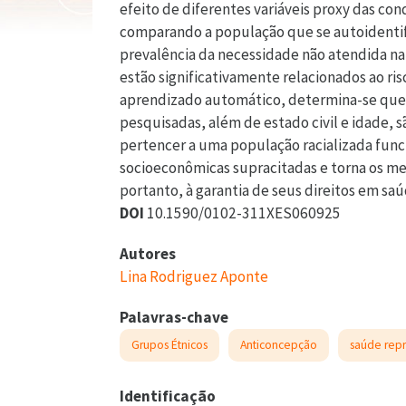
efeito de diferentes variáveis proxy das co
comparando a população que se autoidentifi
prevalência da necessidade não atendida na
estão significativamente relacionados ao ri
aprendizado automático, determina-se que a
pesquisadas, além de estado civil e idade, 
pertencer a uma população racializada func
socioeconômicas supracitadas e torna os me
portanto, à garantia de seus direitos em saú
DOI
10.1590/0102-311XES060925
Autores
Lina Rodriguez Aponte
Palavras-chave
Grupos Étnicos
Anticoncepção
saúde repr
Identificação