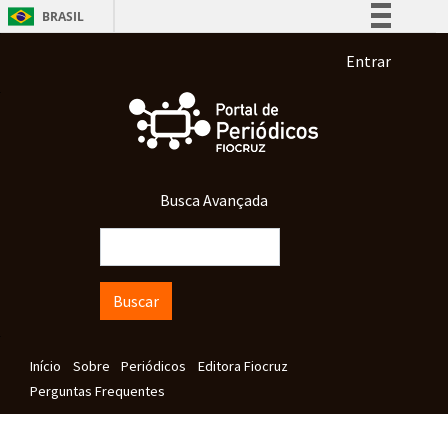
Pular para o conteúdo principal
BRASIL
Simplifique!
Menu de co
Entrar
Comunica BR
Participe
Acesso à informação
Legislação
Busca Avançada
Canais
Buscar
Navegação principal
Início
Sobre
Periódicos
Editora Fiocruz
Perguntas Frequentes