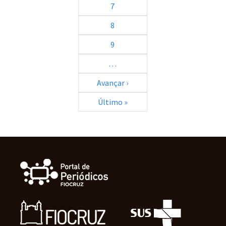
7
8
9
…
Próxima página
Avançar ›
Última página
Último »