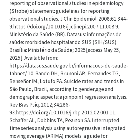
reporting of observational studies in epidemiology
(Strobe) statement: guidelines for reporting
observational studies. J Clin Epidemiol. 2008;61:344-
9.https://doi.org/10.1016/j.jclinepi.2007.11.008 9.
Ministério da Saúde (BR). Datasus: informações de
saúde: morbidade hospitalar do SUS (SIH/SUS).
Brasília: Ministério da Saúde; 2025[access May 25,
2025]. Available from:
https://datasus.saude.gov.br/informacoes-de-saude-
tabnet/ 10. Bando DH, Brunoni AR, Fernandes TG,
Benseñor IM, Lotufo PA. Suicide rates and trends in
São Paulo, Brazil, according to gender,age and
demographic aspects: a joinpoint regression analysis.
Rev Bras Psiq. 2012;34:286-
93.https://doi.org/10.1016/j.rbp.2012.02.001 11.
Schaffer AL, Dobbins TA, Pearson SA. Interrupted
time series analysis using autoregressive integrated
moving average (ARIMA) models: a guide for