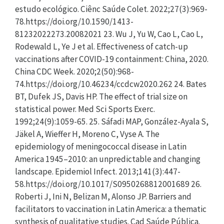
estudo ecológico. Ciênc Saúde Colet. 2022;27(3):969-
78.https://doi.org/10.1590/1413-
81232022273.20082021 23. Wu J, Yu W, Cao L, Cao L,
Rodewald L, Ye J et al. Effectiveness of catch-up
vaccinations after COVID-19 containment: China, 2020.
China CDC Week. 2020;2(50):968-
74.https://doi.org/10.46234/ccdcw2020.262 24. Bates
BT, Dufek JS, Davis HP. The effect of trial size on
statistical power. Med Sci Sports Exerc.
1992;24(9):1059-65. 25. Sáfadi MAP, González-Ayala S,
Jäkel A, Wieffer H, Moreno C, Vyse A. The
epidemiology of meningococcal disease in Latin
America 1945–2010: an unpredictable and changing
landscape. Epidemiol Infect. 2013;141(3):447-
58.https://doi.org/10.1017/S0950268812001689 26.
Roberti J, Ini N, Belizan M, Alonso JP. Barriers and
facilitators to vaccination in Latin America: a thematic
synthesis of qualitative studies. Cad Saúde Pública.