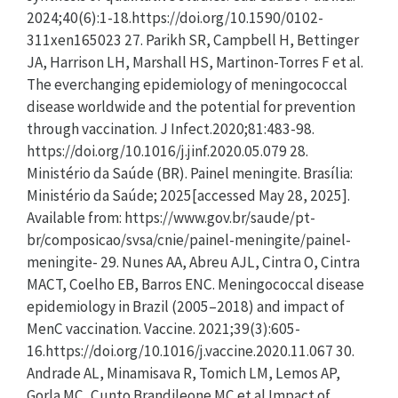
2024;40(6):1-18.https://doi.org/10.1590/0102-
311xen165023 27. Parikh SR, Campbell H, Bettinger
JA, Harrison LH, Marshall HS, Martinon-Torres F et al.
The everchanging epidemiology of meningococcal
disease worldwide and the potential for prevention
through vaccination. J Infect.2020;81:483-98.
https://doi.org/10.1016/j.jinf.2020.05.079 28.
Ministério da Saúde (BR). Painel meningite. Brasília:
Ministério da Saúde; 2025[accessed May 28, 2025].
Available from: https://www.gov.br/saude/pt-
br/composicao/svsa/cnie/painel-meningite/painel-
meningite- 29. Nunes AA, Abreu AJL, Cintra O, Cintra
MACT, Coelho EB, Barros ENC. Meningococcal disease
epidemiology in Brazil (2005–2018) and impact of
MenC vaccination. Vaccine. 2021;39(3):605-
16.https://doi.org/10.1016/j.vaccine.2020.11.067 30.
Andrade AL, Minamisava R, Tomich LM, Lemos AP,
Gorla MC, Cunto Brandileone MC et al.Impact of