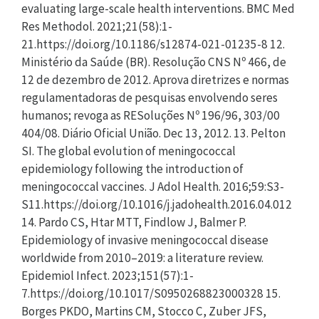
evaluating large-scale health interventions. BMC Med
Res Methodol. 2021;21(58):1-
21.https://doi.org/10.1186/s12874-021-01235-8 12.
Ministério da Saúde (BR). Resolução CNS Nº 466, de
12 de dezembro de 2012. Aprova diretrizes e normas
regulamentadoras de pesquisas envolvendo seres
humanos; revoga as RESoluções Nº 196/96, 303/00
404/08. Diário Oficial União. Dec 13, 2012. 13. Pelton
SI. The global evolution of meningococcal
epidemiology following the introduction of
meningococcal vaccines. J Adol Health. 2016;59:S3-
S11.https://doi.org/10.1016/j.jadohealth.2016.04.012
14. Pardo CS, Htar MTT, Findlow J, Balmer P.
Epidemiology of invasive meningococcal disease
worldwide from 2010–2019: a literature review.
Epidemiol Infect. 2023;151(57):1-
7.https://doi.org/10.1017/S0950268823000328 15.
Borges PKDO, Martins CM, Stocco C, Zuber JFS,