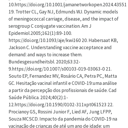
10.https://doi.org/10.1001/jamanetworkopen.2024.43551
19. Trotter CL, Gay NJ, Edmunds WJ. Dynamic models
of meningococcal carriage, disease, and the impact of
serogroup C conjugate vaccination. Am J
Epidemiol.2005;162(1):89-100.
https://doi.org/10.1093/aje/kwi160 20. Habersaat KB,
Jackson C. Understanding vaccine acceptance and
demand: and ways to increase them.
Bundesgesundheitsbl. 2020;63:32-
9.https://doi.org/10.1007/s00103-019-03063-0 21.
Souto EP, Fernandez MV, Rosário CA, Petra PC, Matta
GC. Hesitação vacinal infantil e COVID-19:uma análise
a partir da percepção dos profissionais de saúde. Cad
Saúde Pública. 2024;40(2):1-
12.https://doi.org/10.1590/0102-311xpt061523 22.
Procianoy GS, Rossini Junior F, Lied AF, Jung LFPP,
Souza MCSCD. Impacto da pandemia do COVID-19 na
vacinação de crianças de até um ano de idade: um