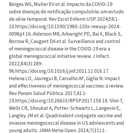
Borges WS, Muller EV et al. Impacto da COVID-19
sobre doenças de notificação compulsória: um estudo
de série temporal. Rev Escol Enferm USP. 2024;58:1-
10.https://doi.org/10.1590/1980-220x-reeusp-2024-
0098pt 16. Alderson MR, Arkwright PD, Bai X, Black S,
Borrow R, Caugant DA et al. Surveillance and control
of meningococcal disease in the COVID-19 era: a
global meningococcal initiative review. J Infect.
2022;84(3):289-
96.https://doi.org/10.1016/j.jinf.2021.11.016 17.
Helena LO, Jauregui B, Carvalho AF, Giglio N. Impact
and effectiveness of meningococcal vaccines: a review.
Rev Panam Salud Pública. 2017;41:1-
19.https://doi.org/10.26633/RPSP.2017.158 18. Shin T,
Wells CR, Shoukat A, Potter-Schwartz L, Langevin E,
Langley JM et al. Quadrivalent conjugate vaccine and
invasive meningococcal disease in US adolescents and
young adults. JAMA Netw Open. 2024;7(11):1-