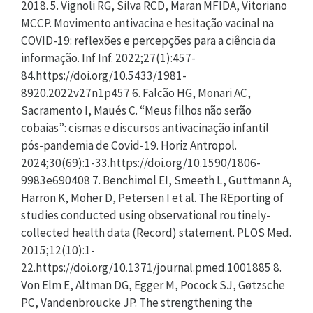
2018. 5. Vignoli RG, Silva RCD, Maran MFIDA, Vitoriano
MCCP. Movimento antivacina e hesitação vacinal na
COVID-19: reflexões e percepções para a ciência da
informação. Inf Inf. 2022;27(1):457-
84.https://doi.org/10.5433/1981-
8920.2022v27n1p457 6. Falcão HG, Monari AC,
Sacramento I, Maués C. “Meus filhos não serão
cobaias”: cismas e discursos antivacinação infantil
pós-pandemia de Covid-19. Horiz Antropol.
2024;30(69):1-33.https://doi.org/10.1590/1806-
9983e690408 7. Benchimol EI, Smeeth L, Guttmann A,
Harron K, Moher D, Petersen I et al. The REporting of
studies conducted using observational routinely-
collected health data (Record) statement. PLOS Med.
2015;12(10):1-
22.https://doi.org/10.1371/journal.pmed.1001885 8.
Von Elm E, Altman DG, Egger M, Pocock SJ, Gøtzsche
PC, Vandenbroucke JP. The strengthening the