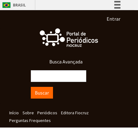
Pular para o conteúdo principal
BRASIL
Simplifique!
Menu de co
Entrar
Comunica BR
Participe
Acesso à informação
Legislação
Busca Avançada
Canais
Buscar
Navegação principal
Início
Sobre
Periódicos
Editora Fiocruz
Perguntas Frequentes