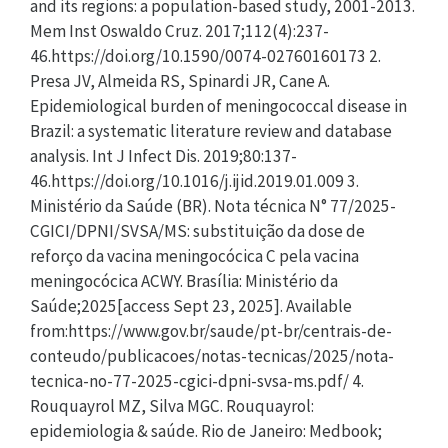
and its regions: a population-based study, 2001-2013.
Mem Inst Oswaldo Cruz. 2017;112(4):237-
46.https://doi.org/10.1590/0074-02760160173 2.
Presa JV, Almeida RS, Spinardi JR, Cane A.
Epidemiological burden of meningococcal disease in
Brazil: a systematic literature review and database
analysis. Int J Infect Dis. 2019;80:137-
46.https://doi.org/10.1016/j.ijid.2019.01.009 3.
Ministério da Saúde (BR). Nota técnica N° 77/2025-
CGICI/DPNI/SVSA/MS: substituição da dose de
reforço da vacina meningocócica C pela vacina
meningocócica ACWY. Brasília: Ministério da
Saúde;2025[access Sept 23, 2025]. Available
from:https://www.gov.br/saude/pt-br/centrais-de-
conteudo/publicacoes/notas-tecnicas/2025/nota-
tecnica-no-77-2025-cgici-dpni-svsa-ms.pdf/ 4.
Rouquayrol MZ, Silva MGC. Rouquayrol:
epidemiologia & saúde. Rio de Janeiro: Medbook;