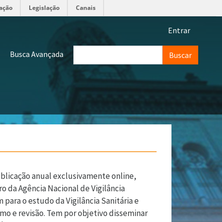
ação
Legislação
Canais
Menu de 
Entrar
Buscar
Busca Avançada
blicação anual exclusivamente online,
o da Agência Nacional de Vigilância
m para o estudo da Vigilância Sanitária e
umo e revisão. Tem por objetivo disseminar