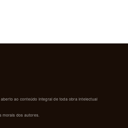
ima página
 aberto ao conteúdo integral de toda obra intelectual
s morais dos autores.