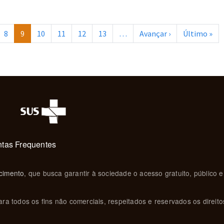
Próxima página
Últ
8
9
10
11
12
13
…
Avançar ›
Último »
tas Frequentes
cimento
, que busca garantir à sociedade o acesso gratuito, público e
ra todos os fins não comerciais, respeitados e reservados os direito