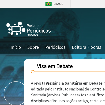
Pular para o conteúdo principal
BRASIL
Navegação principal
Início
Sobre
Periódicos
Editora Fiocruz
Visa em Debate
A revista
Vigilância Sanitária em Debate:
editada pelo Instituto Nacional de Control
Sanitária (Anvisa). Publica textos científico
disciplinas afins, nas seções artigo, carta,