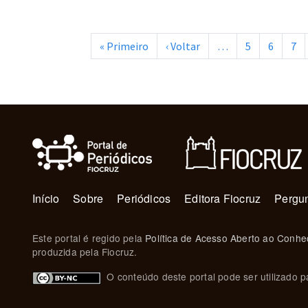
Paginação
Primeira página
Página anterior
« Primeiro
‹ Voltar
…
5
6
7
Navegação principal
Início
Sobre
Periódicos
Editora Fiocruz
Pergun
Este portal é regido pela
Política de Acesso Aberto ao Conhe
produzida pela Fiocruz.
O conteúdo deste portal pode ser utilizado pa