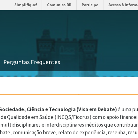
Simplifique!
Comunica BR
Participe
Acesso à inform
Perguntas Frequentes
 Sociedade, Ciência e Tecnologia (Visa em Debate)
é uma pu
e da Qualidade em Saúde (INCQS/Fiocruz) com o apoio financeir
s multidisciplinares e interdisciplinares inéditos que contribua
 debate, comunicação breve, relato de experiência, resenha, res