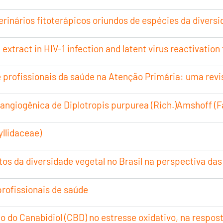
rinários fitoterápicos oriundos de espécies da diversid
. extract in HIV-1 infection and latent virus reactivati
e profissionais da saúde na Atenção Primária: uma revis
iangiogênica de Diplotropis purpurea (Rich.)Amshoff (
llidaceae)
s da diversidade vegetal no Brasil na perspectiva da
profissionais de saúde
 do Canabidiol (CBD) no estresse oxidativo, na respost