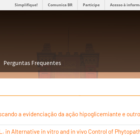
Simplifique!
Comunica BR
Participe
Acesso à inform
Perguntas Frequentes
cando a evidenciação da ação hipoglicemiante e outros
in Alternative in vitro and in vivo Control of Phytopa