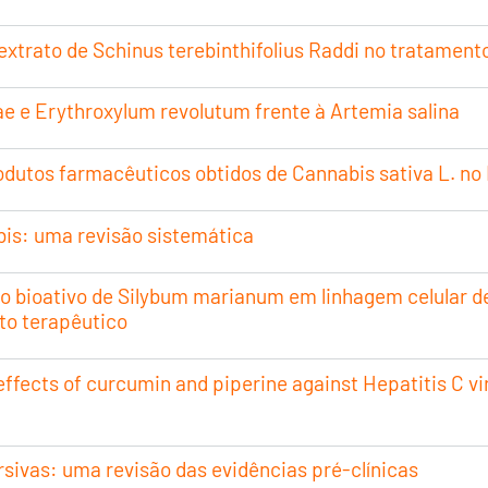
extrato de Schinus terebinthifolius Raddi no tratament
e e Erythroxylum revolutum frente à Artemia salina
dutos farmacêuticos obtidos de Cannabis sativa L. no B
bis: uma revisão sistemática
osto bioativo de Silybum marianum em linhagem celul
to terapêutico
 effects of curcumin and piperine against Hepatitis C vir
sivas: uma revisão das evidências pré-clínicas