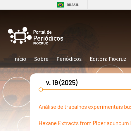
Pular para o conteúdo principal
BRASIL
Navegação principal
Início
Sobre
Periódicos
Editora Fiocruz
v. 19 (2025)
Análise de trabalhos experimentais bus
Hexane Extracts from Piper aduncum L. 