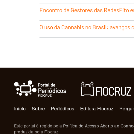
Encontro de Gestores das RedesFito em
O uso da Cannabis no Brasil: avanços c
Navegação principal
Início
Sobre
Periódicos
Editora Fiocruz
Pergun
Este portal é regido pela
Política de Acesso Aberto ao Conhe
produzida pela Fiocruz.