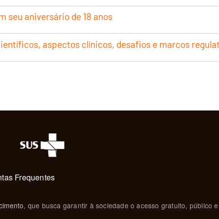
 seu aniversário de 18 anos
ientíficos, aspectos clínicos, desafios e marcos regula
tas Frequentes
cimento
, que busca garantir à sociedade o acesso gratuito, público e