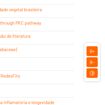
ade vegetal brasileira
on through PKC pathway
ão de literatura
Fabaceae)
s RedesFito
a inflamatória e longevidade