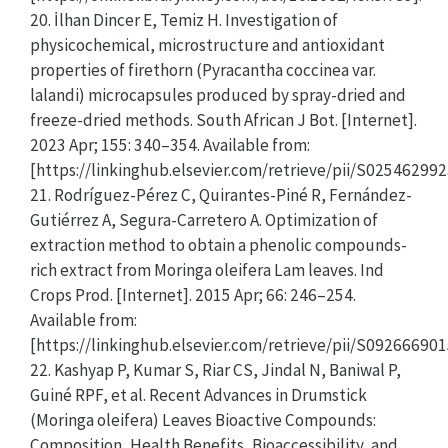
20. İlhan Dincer E, Temiz H. Investigation of
physicochemical, microstructure and antioxidant
properties of firethorn (Pyracantha coccinea var.
lalandi) microcapsules produced by spray-dried and
freeze-dried methods. South African J Bot. [Internet].
2023 Apr; 155: 340–354. Available from:
[https://linkinghub.elsevier.com/retrieve/pii/S02546299
21. Rodríguez-Pérez C, Quirantes-Piné R, Fernández-
Gutiérrez A, Segura-Carretero A. Optimization of
extraction method to obtain a phenolic compounds-
rich extract from Moringa oleifera Lam leaves. Ind
Crops Prod. [Internet]. 2015 Apr; 66: 246–254.
Available from:
[https://linkinghub.elsevier.com/retrieve/pii/S09266690
22. Kashyap P, Kumar S, Riar CS, Jindal N, Baniwal P,
Guiné RPF, et al. Recent Advances in Drumstick
(Moringa oleifera) Leaves Bioactive Compounds:
Composition, Health Benefits, Bioaccessibility, and