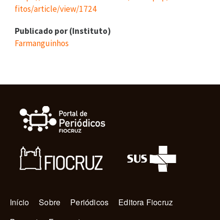
fitos/article/view/1724
Publicado por (Instituto)
Farmanguinhos
Navegação principal
Início
Sobre
Periódicos
Editora Fiocruz