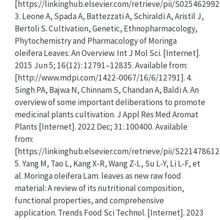
[https://linkinghub.elsevier.com/retrieve/pii/S02546299
3. Leone A, Spada A, Battezzati A, Schiraldi A, Aristil J,
Bertoli S. Cultivation, Genetic, Ethnopharmacology,
Phytochemistry and Pharmacology of Moringa
oleifera Leaves: An Overview. Int J Mol Sci. [Internet].
2015 Jun 5; 16(12): 12791–12835. Available from:
[http://www.mdpi.com/1422-0067/16/6/12791]. 4.
Singh PA, Bajwa N, Chinnam S, Chandan A, Baldi A. An
overview of some important deliberations to promote
medicinal plants cultivation. J Appl Res Med Aromat
Plants [Internet]. 2022 Dec; 31: 100400. Available
from:
[https://linkinghub.elsevier.com/retrieve/pii/S22147861
5. Yang M, Tao L, Kang X-R, Wang Z-L, Su L-Y, Li L-F, et
al. Moringa oleifera Lam. leaves as new raw food
material: A review of its nutritional composition,
functional properties, and comprehensive
application. Trends Food Sci Technol. [Internet]. 2023