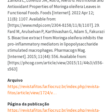
Zamora L, Lorenzo JM, Ros G, Nieto G. Nutritional and
Antioxidant Properties of Moringa oleifera Leaves in
Functional Foods. Foods [Internet]. 2022 Apr 12;
11(8): 1107. Available from:
[https://www.mdpi.com/2304-8158/11/8/1107]. 29.
Fard M, Arulselvan P, Karthivashan G, Adam S, Fakurazi
S. Bioactive extract from Moringa oleifera inhibits the
pro-inflammatory mediators in lipopolysaccharide
stimulated macrophages. Pharmacogn Mag.
[Internet]. 2015; 11(44): 556. Available from:
[https://phcog.com/article/view/2015/11/44s3/s556-
s563]
Arquivo
https://revistafitos.far.fiocruz.br/index.php/revista-
fitos/article/view/1724/v…
Página da publicação
https://revistafitos.far.fiocruz.br/index.php/revista-