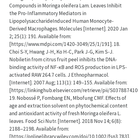
Compounds in Moringa oleifera Lam. Leaves Inhibit
the Pro-Inflammatory Mediators in
LipopolysaccharideInduced Human Monocyte-
Derived Macrophages. Molecules [Internet]. 2020 Jan
2; 25(1): 191. Available from:
[https://www.mdpi.com/1420-3049/25/1/191]. 18.
Choi S-Y, Hwang J-H, Ko H-C, Park J-G, Kim S-J.
Nobiletin from citrus fruit peel inhibits the DNA-
binding activity of NF-κB and ROS production in LPS-
activated RAW 264.7 cells. J Ethnopharmacol.
[Internet]. 2007 Aug; 113(1): 149–155. Available from:
[https://linkinghub.elsevier.com/retrieve/pii/S03788741
19. Nobossé P, Fombang EN, Mbofung CMF. Effects of
age and extraction solvent on phytochemical content
and antioxidant activity of fresh Moringa oleifera L.
leaves. Food Sci Nutr. [Internet]. 2018 Nov 14; 6(8):
2188–2198. Available from:
[https://onlinelibrary.wiley.com/doi/10.1002/fsn3.783].