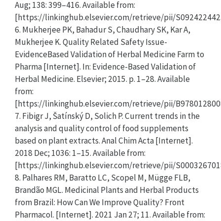
Aug; 138: 399–416. Available from:
[https://linkinghub.elsevier.com/retrieve/pii/S09242244
6. Mukherjee PK, Bahadur S, Chaudhary SK, Kar A,
Mukherjee K. Quality Related Safety Issue-
EvidenceBased Validation of Herbal Medicine Farm to
Pharma [Internet]. In: Evidence-Based Validation of
Herbal Medicine. Elsevier; 2015. p. 1–28. Available
from:
[https://linkinghub.elsevier.com/retrieve/pii/B9780128
7. Fibigr J, Šatínský D, Solich P. Current trends in the
analysis and quality control of food supplements
based on plant extracts. Anal Chim Acta [Internet].
2018 Dec; 1036: 1–15. Available from:
[https://linkinghub.elsevier.com/retrieve/pii/S00032670
8. Palhares RM, Baratto LC, Scopel M, Mügge FLB,
Brandão MGL. Medicinal Plants and Herbal Products
from Brazil: How Can We Improve Quality? Front
Pharmacol. [Internet]. 2021 Jan 27; 11. Available from: