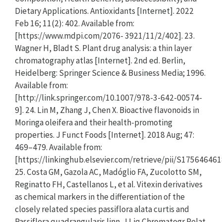
Dietary Applications. Antioxidants [Internet]. 2022
Feb 16; 11(2): 402. Available from:
[https://www.mdpi.com/2076- 3921/11/2/402]. 23.
Wagner H, Bladt S. Plant drug analysis: a thin layer
chromatography atlas [Internet]. 2nd ed. Berlin,
Heidelberg: Springer Science & Business Media; 1996.
Available from:
[http://link.springer.com/10.1007/978-3-642-00574-
9]. 24. Lin M, Zhang J, Chen X. Bioactive flavonoids in
Moringa oleifera and their health-promoting
properties. J Funct Foods [Internet]. 2018 Aug; 47:
469–479. Available from:
[https://linkinghub.elsevier.com/retrieve/pii/S17564646
25. Costa GM, Gazola AC, Madóglio FA, Zucolotto SM,
Reginatto FH, Castellanos L, et al. Vitexin derivatives
as chemical markers in the differentiation of the
closely related species passiflora alata curtis and
Passiflora quadrangularis linn. J Liq Chromatogr Relat