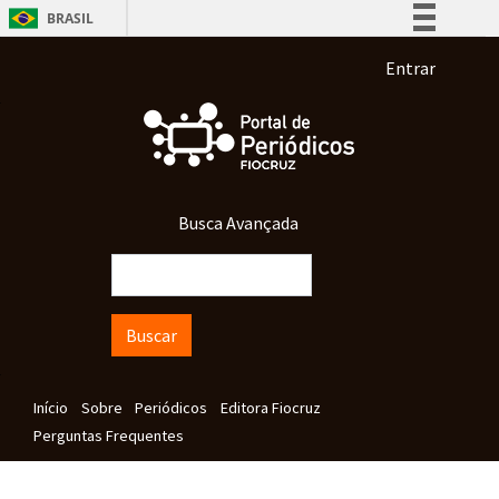
Pular para o conteúdo principal
BRASIL
Simplifique!
Menu de co
Entrar
Comunica BR
Participe
Acesso à informação
Legislação
Busca Avançada
Canais
Buscar
Navegação principal
Início
Sobre
Periódicos
Editora Fiocruz
Perguntas Frequentes