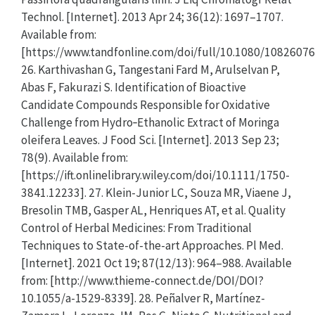
Technol. [Internet]. 2013 Apr 24; 36(12): 1697–1707.
Available from:
[https://www.tandfonline.com/doi/full/10.1080/10826076
26. Karthivashan G, Tangestani Fard M, Arulselvan P,
Abas F, Fakurazi S. Identification of Bioactive
Candidate Compounds Responsible for Oxidative
Challenge from Hydro‐Ethanolic Extract of Moringa
oleifera Leaves. J Food Sci. [Internet]. 2013 Sep 23;
78(9). Available from:
[https://ift.onlinelibrary.wiley.com/doi/10.1111/1750-
3841.12233]. 27. Klein-Junior LC, Souza MR, Viaene J,
Bresolin TMB, Gasper AL, Henriques AT, et al. Quality
Control of Herbal Medicines: From Traditional
Techniques to State-of-the-art Approaches. Pl Med.
[Internet]. 2021 Oct 19; 87(12/13): 964–988. Available
from: [http://www.thieme-connect.de/DOI/DOI?
10.1055/a-1529-8339]. 28. Peñalver R, Martínez-