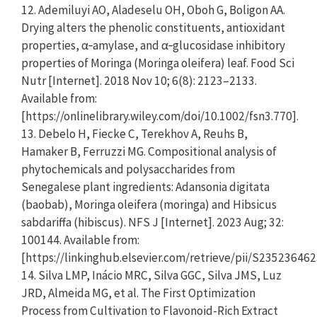
12. Ademiluyi AO, Aladeselu OH, Oboh G, Boligon AA.
Drying alters the phenolic constituents, antioxidant
properties, α‐amylase, and α‐glucosidase inhibitory
properties of Moringa (Moringa oleifera) leaf. Food Sci
Nutr [Internet]. 2018 Nov 10; 6(8): 2123–2133.
Available from:
[https://onlinelibrary.wiley.com/doi/10.1002/fsn3.770].
13. Debelo H, Fiecke C, Terekhov A, Reuhs B,
Hamaker B, Ferruzzi MG. Compositional analysis of
phytochemicals and polysaccharides from
Senegalese plant ingredients: Adansonia digitata
(baobab), Moringa oleifera (moringa) and Hibsicus
sabdariffa (hibiscus). NFS J [Internet]. 2023 Aug; 32:
100144. Available from:
[https://linkinghub.elsevier.com/retrieve/pii/S23523646
14. Silva LMP, Inácio MRC, Silva GGC, Silva JMS, Luz
JRD, Almeida MG, et al. The First Optimization
Process from Cultivation to Flavonoid-Rich Extract