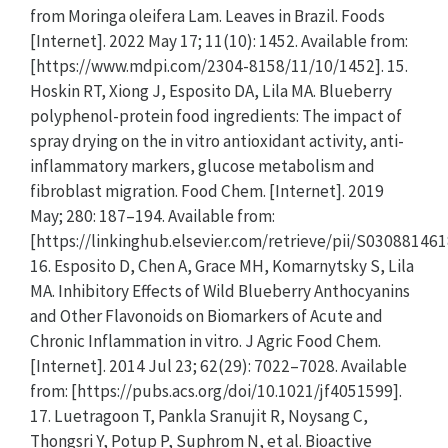
from Moringa oleifera Lam. Leaves in Brazil. Foods
[Internet]. 2022 May 17; 11(10): 1452. Available from:
[https://www.mdpi.com/2304-8158/11/10/1452]. 15.
Hoskin RT, Xiong J, Esposito DA, Lila MA. Blueberry
polyphenol-protein food ingredients: The impact of
spray drying on the in vitro antioxidant activity, anti-
inflammatory markers, glucose metabolism and
fibroblast migration. Food Chem. [Internet]. 2019
May; 280: 187–194. Available from:
[https://linkinghub.elsevier.com/retrieve/pii/S03088146
16. Esposito D, Chen A, Grace MH, Komarnytsky S, Lila
MA. Inhibitory Effects of Wild Blueberry Anthocyanins
and Other Flavonoids on Biomarkers of Acute and
Chronic Inflammation in vitro. J Agric Food Chem.
[Internet]. 2014 Jul 23; 62(29): 7022–7028. Available
from: [https://pubs.acs.org/doi/10.1021/jf4051599].
17. Luetragoon T, Pankla Sranujit R, Noysang C,
Thongsri Y, Potup P, Suphrom N, et al. Bioactive