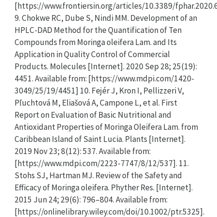
[https://www.frontiersin.org/articles/10.3389/fphar.2020.
9. Chokwe RC, Dube S, Nindi MM. Development of an
HPLC-DAD Method for the Quantification of Ten
Compounds from Moringa oleifera Lam. and Its
Application in Quality Control of Commercial
Products. Molecules [Internet]. 2020 Sep 28; 25(19):
4451. Available from: [https://www.mdpi.com/1420-
3049/25/19/4451] 10. Fejér J, Kron I, Pellizzeri V,
Pľuchtová M, Eliašová A, Campone L, et al. First
Report on Evaluation of Basic Nutritional and
Antioxidant Properties of Moringa Oleifera Lam. from
Caribbean Island of Saint Lucia. Plants [Internet].
2019 Nov 23; 8(12): 537. Available from:
[https://www.mdpi.com/2223-7747/8/12/537]. 11.
Stohs SJ, Hartman MJ. Review of the Safety and
Efficacy of Moringa oleifera. Phyther Res. [Internet].
2015 Jun 24; 29(6): 796–804. Available from:
[https://onlinelibrary.wiley.com/doi/10.1002/ptr.5325].