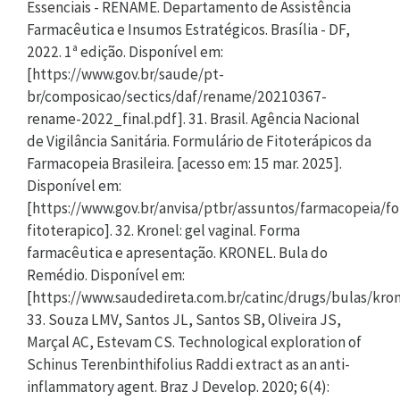
Essenciais - RENAME. Departamento de Assistência
Farmacêutica e Insumos Estratégicos. Brasília - DF,
2022. 1ª edição. Disponível em:
[https://www.gov.br/saude/pt-
br/composicao/sectics/daf/rename/20210367-
rename-2022_final.pdf]. 31. Brasil. Agência Nacional
de Vigilância Sanitária. Formulário de Fitoterápicos da
Farmacopeia Brasileira. [acesso em: 15 mar. 2025].
Disponível em:
[https://www.gov.br/anvisa/ptbr/assuntos/farmacopeia/fo
fitoterapico]. 32. Kronel: gel vaginal. Forma
farmacêutica e apresentação. KRONEL. Bula do
Remédio. Disponível em:
[https://www.saudedireta.com.br/catinc/drugs/bulas/kron
33. Souza LMV, Santos JL, Santos SB, Oliveira JS,
Marçal AC, Estevam CS. Technological exploration of
Schinus Terenbinthifolius Raddi extract as an anti-
inflammatory agent. Braz J Develop. 2020; 6(4):