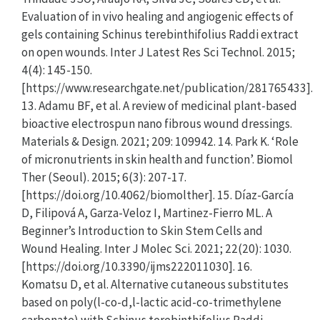
Evaluation of in vivo healing and angiogenic effects of
gels containing Schinus terebinthifolius Raddi extract
on open wounds. Inter J Latest Res Sci Technol. 2015;
4(4): 145-150.
[https://www.researchgate.net/publication/281765433].
13. Adamu BF, et al. A review of medicinal plant-based
bioactive electrospun nano fibrous wound dressings.
Materials & Design. 2021; 209: 109942. 14. Park K. ‘Role
of micronutrients in skin health and function’. Biomol
Ther (Seoul). 2015; 6(3): 207-17.
[https://doi.org/10.4062/biomolther]. 15. Díaz-García
D, Filipová A, Garza-Veloz I, Martinez-Fierro ML. A
Beginner’s Introduction to Skin Stem Cells and
Wound Healing. Inter J Molec Sci. 2021; 22(20): 1030.
[https://doi.org/10.3390/ijms222011030]. 16.
Komatsu D, et al. Alternative cutaneous substitutes
based on poly(l-co-d,l-lactic acid-co-trimethylene