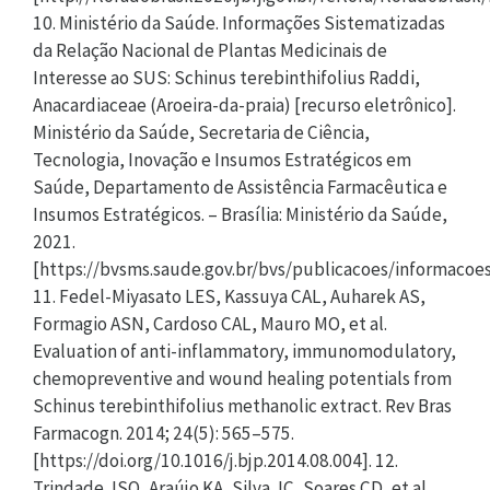
10. Ministério da Saúde. Informações Sistematizadas
da Relação Nacional de Plantas Medicinais de
Interesse ao SUS: Schinus terebinthifolius Raddi,
Anacardiaceae (Aroeira-da-praia) [recurso eletrônico].
Ministério da Saúde, Secretaria de Ciência,
Tecnologia, Inovação e Insumos Estratégicos em
Saúde, Departamento de Assistência Farmacêutica e
Insumos Estratégicos. – Brasília: Ministério da Saúde,
2021.
[https://bvsms.saude.gov.br/bvs/publicacoes/informacoe
11. Fedel-Miyasato LES, Kassuya CAL, Auharek AS,
Formagio ASN, Cardoso CAL, Mauro MO, et al.
Evaluation of anti-inflammatory, immunomodulatory,
chemopreventive and wound healing potentials from
Schinus terebinthifolius methanolic extract. Rev Bras
Farmacogn. 2014; 24(5): 565–575.
[https://doi.org/10.1016/j.bjp.2014.08.004]. 12.
Trindade JSO, Araújo KA, Silva JC, Soares CD, et al.