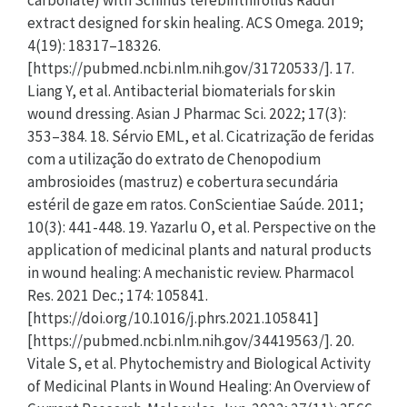
carbonate) with Schinus terebinthifolius Raddi
extract designed for skin healing. ACS Omega. 2019;
4(19): 18317–18326.
[https://pubmed.ncbi.nlm.nih.gov/31720533/]. 17.
Liang Y, et al. Antibacterial biomaterials for skin
wound dressing. Asian J Pharmac Sci. 2022; 17(3):
353–384. 18. Sérvio EML, et al. Cicatrização de feridas
com a utilização do extrato de Chenopodium
ambrosioides (mastruz) e cobertura secundária
estéril de gaze em ratos. ConScientiae Saúde. 2011;
10(3): 441-448. 19. Yazarlu O, et al. Perspective on the
application of medicinal plants and natural products
in wound healing: A mechanistic review. Pharmacol
Res. 2021 Dec.; 174: 105841.
[https://doi.org/10.1016/j.phrs.2021.105841]
[https://pubmed.ncbi.nlm.nih.gov/34419563/]. 20.
Vitale S, et al. Phytochemistry and Biological Activity
of Medicinal Plants in Wound Healing: An Overview of