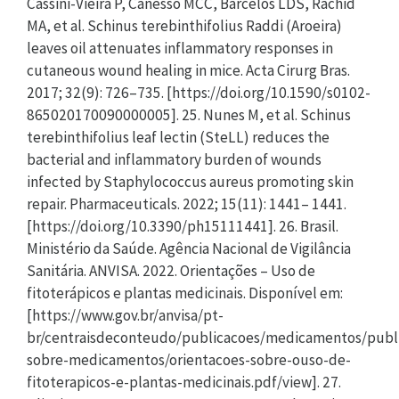
Cassini-Vieira P, Canesso MCC, Barcelos LDS, Rachid
MA, et al. Schinus terebinthifolius Raddi (Aroeira)
leaves oil attenuates inflammatory responses in
cutaneous wound healing in mice. Acta Cirurg Bras.
2017; 32(9): 726–735. [https://doi.org/10.1590/s0102-
865020170090000005]. 25. Nunes M, et al. Schinus
terebinthifolius leaf lectin (SteLL) reduces the
bacterial and inflammatory burden of wounds
infected by Staphylococcus aureus promoting skin
repair. Pharmaceuticals. 2022; 15(11): 1441– 1441.
[https://doi.org/10.3390/ph15111441]. 26. Brasil.
Ministério da Saúde. Agência Nacional de Vigilância
Sanitária. ANVISA. 2022. Orientações – Uso de
fitoterápicos e plantas medicinais. Disponível em:
[https://www.gov.br/anvisa/pt-
br/centraisdeconteudo/publicacoes/medicamentos/publ
sobre-medicamentos/orientacoes-sobre-ouso-de-
fitoterapicos-e-plantas-medicinais.pdf/view]. 27.