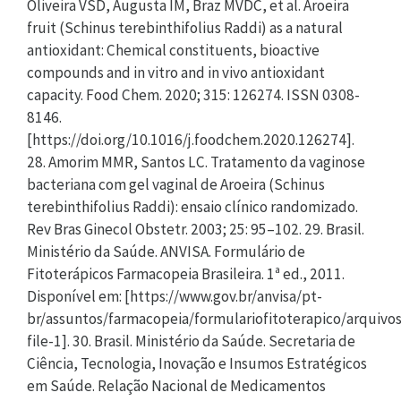
Oliveira VSD, Augusta IM, Braz MVDC, et al. Aroeira
fruit (Schinus terebinthifolius Raddi) as a natural
antioxidant: Chemical constituents, bioactive
compounds and in vitro and in vivo antioxidant
capacity. Food Chem. 2020; 315: 126274. ISSN 0308-
8146.
[https://doi.org/10.1016/j.foodchem.2020.126274].
28. Amorim MMR, Santos LC. Tratamento da vaginose
bacteriana com gel vaginal de Aroeira (Schinus
terebinthifolius Raddi): ensaio clínico randomizado.
Rev Bras Ginecol Obstetr. 2003; 25: 95–102. 29. Brasil.
Ministério da Saúde. ANVISA. Formulário de
Fitoterápicos Farmacopeia Brasileira. 1ª ed., 2011.
Disponível em: [https://www.gov.br/anvisa/pt-
br/assuntos/farmacopeia/formulariofitoterapico/arquivo
file-1]. 30. Brasil. Ministério da Saúde. Secretaria de
Ciência, Tecnologia, Inovação e Insumos Estratégicos
em Saúde. Relação Nacional de Medicamentos