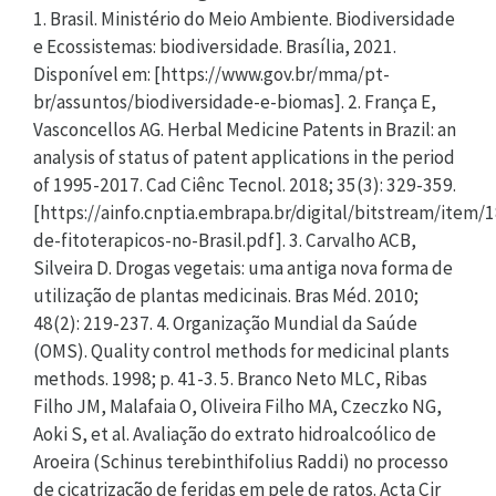
1. Brasil. Ministério do Meio Ambiente. Biodiversidade
e Ecossistemas: biodiversidade. Brasília, 2021.
Disponível em: [https://www.gov.br/mma/pt-
br/assuntos/biodiversidade-e-biomas]. 2. França E,
Vasconcellos AG. Herbal Medicine Patents in Brazil: an
analysis of status of patent applications in the period
of 1995-2017. Cad Ciênc Tecnol. 2018; 35(3): 329-359.
[https://ainfo.cnptia.embrapa.br/digital/bitstream/item
de-fitoterapicos-no-Brasil.pdf]. 3. Carvalho ACB,
Silveira D. Drogas vegetais: uma antiga nova forma de
utilização de plantas medicinais. Bras Méd. 2010;
48(2): 219-237. 4. Organização Mundial da Saúde
(OMS). Quality control methods for medicinal plants
methods. 1998; p. 41-3. 5. Branco Neto MLC, Ribas
Filho JM, Malafaia O, Oliveira Filho MA, Czeczko NG,
Aoki S, et al. Avaliação do extrato hidroalcoólico de
Aroeira (Schinus terebinthifolius Raddi) no processo
de cicatrização de feridas em pele de ratos. Acta Cir