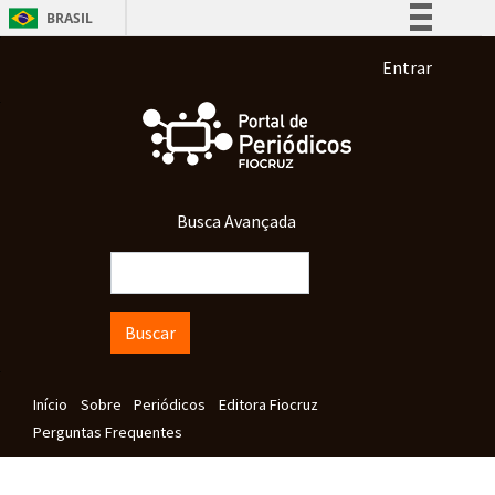
Pular para o conteúdo principal
BRASIL
Simplifique!
Menu de co
Entrar
Comunica BR
Participe
Acesso à informação
Legislação
Busca Avançada
Canais
Buscar
Navegação principal
Início
Sobre
Periódicos
Editora Fiocruz
Perguntas Frequentes