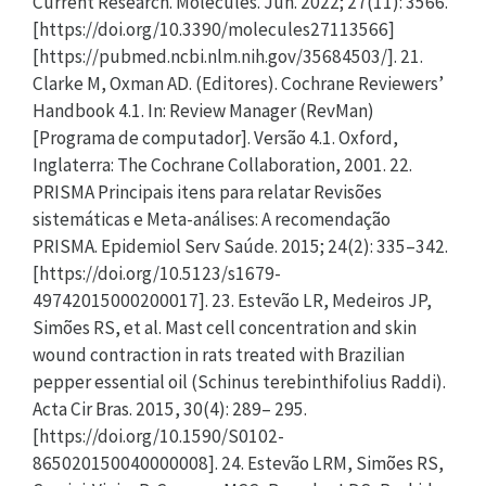
Current Research. Molecules. Jun. 2022; 27(11): 3566.
[https://doi.org/10.3390/molecules27113566]
[https://pubmed.ncbi.nlm.nih.gov/35684503/]. 21.
Clarke M, Oxman AD. (Editores). Cochrane Reviewers’
Handbook 4.1. In: Review Manager (RevMan)
[Programa de computador]. Versão 4.1. Oxford,
Inglaterra: The Cochrane Collaboration, 2001. 22.
PRISMA Principais itens para relatar Revisões
sistemáticas e Meta-análises: A recomendação
PRISMA. Epidemiol Serv Saúde. 2015; 24(2): 335–342.
[https://doi.org/10.5123/s1679-
49742015000200017]. 23. Estevão LR, Medeiros JP,
Simões RS, et al. Mast cell concentration and skin
wound contraction in rats treated with Brazilian
pepper essential oil (Schinus terebinthifolius Raddi).
Acta Cir Bras. 2015, 30(4): 289– 295.
[https://doi.org/10.1590/S0102-
865020150040000008]. 24. Estevão LRM, Simões RS,