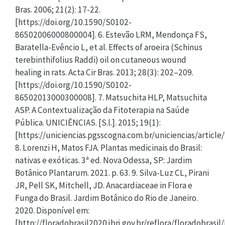
Bras. 2006; 21(2): 17-22.
[https://doi.org/10.1590/S0102-
86502006000800004]. 6. Estevão LRM, Mendonça FS,
Baratella-Evêncio L, et al. Effects of aroeira (Schinus
terebinthifolius Raddi) oil on cutaneous wound
healing in rats. Acta Cir Bras. 2013; 28(3): 202–209.
[https://doi.org/10.1590/S0102-
86502013000300008]. 7. Matsuchita HLP, Matsuchita
ASP. A Contextualização da Fitoterapia na Saúde
Pública. UNICIÊNCIAS. [S.l.]. 2015; 19(1):
[https://uniciencias.pgsscogna.com.br/uniciencias/article
8. Lorenzi H, Matos FJA. Plantas medicinais do Brasil:
nativas e exóticas. 3ª ed. Nova Odessa, SP: Jardim
Botânico Plantarum. 2021. p. 63. 9. Silva-Luz CL, Pirani
JR, Pell SK, Mitchell, JD. Anacardiaceae in Flora e
Funga do Brasil. Jardim Botânico do Rio de Janeiro.
2020. Disponível em:
[http://floradobrasil2020.jbrj.gov.br/reflora/floradobrasil