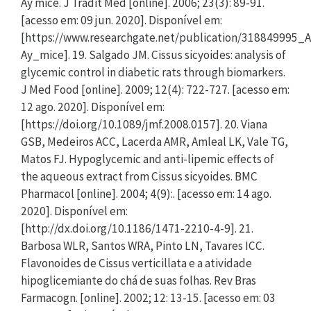
Ay mice. J Tradit Med [online]. 2006; 23(3): 89-91.
[acesso em: 09 jun. 2020]. Disponível em:
[https://www.researchgate.net/publication/318849995_A
Ay_mice]. 19. Salgado JM. Cissus sicyoides: analysis of
glycemic control in diabetic rats through biomarkers.
J Med Food [online]. 2009; 12(4): 722-727. [acesso em:
12 ago. 2020]. Disponível em:
[https://doi.org/10.1089/jmf.2008.0157]. 20. Viana
GSB, Medeiros ACC, Lacerda AMR, Amleal LK, Vale TG,
Matos FJ. Hypoglycemic and anti-lipemic effects of
the aqueous extract from Cissus sicyoides. BMC
Pharmacol [online]. 2004; 4(9):. [acesso em: 14 ago.
2020]. Disponível em:
[http://dx.doi.org/10.1186/1471-2210-4-9]. 21.
Barbosa WLR, Santos WRA, Pinto LN, Tavares ICC.
Flavonoides de Cissus verticillata e a atividade
hipoglicemiante do chá de suas folhas. Rev Bras
Farmacogn. [online]. 2002; 12: 13-15. [acesso em: 03