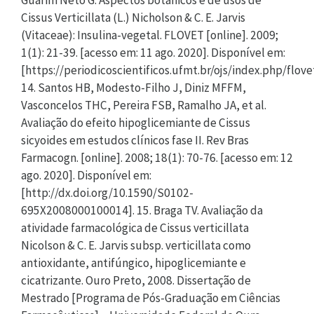
Guarim Neto G. Aspectos botânicos e de usos de
Cissus Verticillata (L.) Nicholson & C. E. Jarvis
(Vitaceae): Insulina-vegetal. FLOVET [online]. 2009;
1(1): 21-39. [acesso em: 11 ago. 2020]. Disponível em:
[https://periodicoscientificos.ufmt.br/ojs/index.php/flove
14. Santos HB, Modesto-Filho J, Diniz MFFM,
Vasconcelos THC, Pereira FSB, Ramalho JA, et al.
Avaliação do efeito hipoglicemiante de Cissus
sicyoides em estudos clínicos fase II. Rev Bras
Farmacogn. [online]. 2008; 18(1): 70-76. [acesso em: 12
ago. 2020]. Disponível em:
[http://dx.doi.org/10.1590/S0102-
695X2008000100014]. 15. Braga TV. Avaliação da
atividade farmacológica de Cissus verticillata
Nicolson & C. E. Jarvis subsp. verticillata como
antioxidante, antifúngico, hipoglicemiante e
cicatrizante. Ouro Preto, 2008. Dissertação de
Mestrado [Programa de Pós-Graduação em Ciências