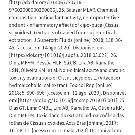
[http://dx.doi.org/10.4067/S0716-
97602008000200006]. 25. Salazar MLAR. Chemical
composition, antioxidant activity, neuroprotective
and anti-inflammatory effects of cipo-pucá (Cissus
sicyoides L.) extracts obtained from supercritical
extraction. J Supercrit Fluids [online]. 2018; 138: 36-
45. [acesso em: 14 ago. 2020]. Disponível em:
[https://doi.org/10.1016/j.supflu.2018.03.022]. 26.
Diniz MFFM, Pessôa HLF, Sá CB, Lira AB, Ramalho
LSN, Oliveira KM, et al. Non-clinical acute and chronic
toxicity evaluations of Cissus sicyoides L. (Vitaceae)
hydroalcoholic leaf extract. Toxicol Rep [online].
2018; 5: 890-896. [acesso em: 12 ago. 2020]. Disponível
em: [https://doi.org/10.1016/j.toxrep.2018.07.001]. 27.
Dias GT, Lima CMBL, Lira AB, Ramalho JA, Oliveira KM,
Diniz MFFM. Toxicidade do extrato hidroalcoólico das
folhas de Cissus sicyoides. Acta Bras [online]. 2017;
1(1): 8-12. [acesso em: 15 maio 2020]. Disponível em: