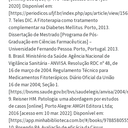
2020]. Disponível em:
[https://periodicos.ufjf.br/index.php/aps/article/view/156
7. Teles DIC. A Fitoterapia como tratamento
complementar na Diabetes Mellitus. Porto, 2013.
Dissertação de Mestrado [Programa de Pós-
Graduação em Ciências Farmacêuticas] –
Universidade Fernando Pessoa. Porto, Portugal. 2013.
8. Brasil. Ministério da Saúde. Agência Nacional de
Vigilância Sanitária - ANVISA. Resolução RDC nº 48, de
16 de março de 2004. Regulamento Técnico para
Medicamentos Fitoterápicos. Diário Oficial da União
16 de mar 2004; Seção 1.
[https://bvsms.saude.gov.br/bvs/saudelegis/anvisa/200
9. Reisner HM. Patologia: uma abordagem por estudos
de casos [online]. Porto Alegre: AMGH Editora Ltda;
2016 [acesso em: 10 mar. 2022]. Disponível em:
[https://app.minhabiblioteca.com.br/#/books/978858055
10. Rosendo RA. Avaliação de eficácia da Cissus