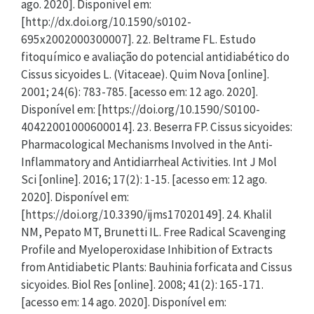
ago. 2020]. Disponível em:
[http://dx.doi.org/10.1590/s0102-
695x2002000300007]. 22. Beltrame FL. Estudo
fitoquímico e avaliação do potencial antidiabético do
Cissus sicyoides L. (Vitaceae). Quim Nova [online].
2001; 24(6): 783-785. [acesso em: 12 ago. 2020].
Disponível em: [https://doi.org/10.1590/S0100-
40422001000600014]. 23. Beserra FP. Cissus sicyoides:
Pharmacological Mechanisms Involved in the Anti-
Inflammatory and Antidiarrheal Activities. Int J Mol
Sci [online]. 2016; 17(2): 1-15. [acesso em: 12 ago.
2020]. Disponível em:
[https://doi.org/10.3390/ijms17020149]. 24. Khalil
NM, Pepato MT, Brunetti IL. Free Radical Scavenging
Profile and Myeloperoxidase Inhibition of Extracts
from Antidiabetic Plants: Bauhinia forficata and Cissus
sicyoides. Biol Res [online]. 2008; 41(2): 165-171.
[acesso em: 14 ago. 2020]. Disponível em: