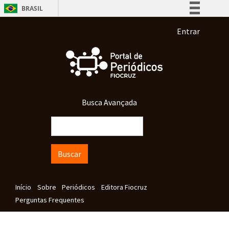
Pular para o conteúdo principal
BRASIL
Simplifique!
Menu de co
Entrar
Comunica BR
Participe
Acesso à informação
Legislação
Busca Avançada
Canais
Buscar
Navegação principal
Início
Sobre
Periódicos
Editora Fiocruz
Perguntas Frequentes