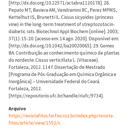
[http://dx.doi.org/10.22571/actabra1120178]. 28.
Pepato MT, Baviera AM, Vendramini RC, Perez MPMS,
Kettelhut IS, Brunetti IL. Cissus sicyoides (princess
vine) in the long-term treatment of streptozotocin-
diabetic rats. Biotechnol Appl Biochem [online]. 2003;
37(1): 15-20. [acesso em: 14 ago. 2020]. Disponível em:
[http://dx.doi.org/10.1042/ba20020065]. 29. Gomes
BA. Contribuição ao conhecimento químico de plantas
do nordeste: Cissus verticillata L. (Vitaceae).
Fortaleza, 2012. 114 f. Dissertação de Mestrado
[Programa de Pós-Graduação em Química Orgânica e
Inorgânica] – Universidade Federal do Ceará.
Fortaleza, 2012.
[https://repositorio.ufc.br/handle/riufc/9734].
Arquivo
https://revistafitos.far.fiocruz.br/index.php/revista-
fitos/article/view/1552/v…