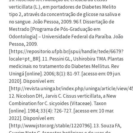
verticillata (L.), em portadores de Diabetes Melito
tipo 2, através da concentração de glicose na saliva e
no sangue. João Pessoa, 2009. 96 f. Dissertação de
Mestrado [Programa de Pós-Graduação em
Odontologia] – Universidade Federal da Paraíba. João
Pessoa, 2009.
[https://repositorio.ufpb.br/jspui/handle/tede/6679?
locale=pt_BR]. 11. Pessini GL, Ushirobira TMA. Plantas
medicinais no tratamento do Diabetes Mellitus. Rev
Uningá [online]. 2006; 8(1): 81-97. [acesso em: 09 jun.
2020]. Disponível em:
[http://revista.uninga.br/index.php/uninga/article/view/4
12. Nicolson DH, Jarvis C. Cissus verticillata, a New
Combination for C. sicyoides (Vitaceae). Taxon
[online]. 1984; 33(4): 726-727. [acesso em: 10 mar.
2022]. Disponível em:
[http://www.jstor.org/stable/1220796]. 13. Souza FA,