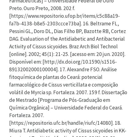
Farmacêuticas] – Universidade Federal de Ouro
Preto. Ouro Preto, 2008. 202 f.
[https://www.repositorio.ufop.br/items/c5c88a19-
fa7b-4138-b8e5-2303ccce73ba]. 16. Beltrame FL,
Pessini GL, Doro DL, Dias Filho BP, Bazotte RB, Cortez
DAG. Evaluation of the Antidiabetic and Antibacterial
Activity of Cissus sicyoides. Braz Arch Biol Technol
[online]. 2002; 45(1): 21-25. [acesso em: 20 jun. 2020].
Disponível em: [http://dx.doi.org/10.1590/s1516-
89132002000100004]. 17. Alexandre FSO. Análise
fitoquímica de plantas do Ceará: potencial
farmacológico de Cissus verticillata e composição
volátil de Myrcia sp. Fortaleza. 2007. 159 f. Dissertação
de Mestrado [Programa de Pós-Graduação em
Química Orgânica] – Universidade Federal do Ceará.
Fortaleza. 2007.
[https://repositorio.ufc.br/handle/riufc/14080]. 18.
Miura T. Antidiabetic activity of Cissus sicyoides in KK-