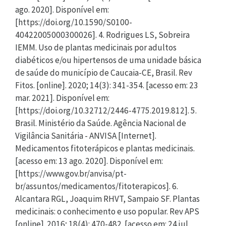
ago. 2020]. Disponível em:
[https://doi.org/10.1590/S0100-
40422005000300026]. 4. Rodrigues LS, Sobreira
IEMM. Uso de plantas medicinais por adultos
diabéticos e/ou hipertensos de uma unidade básica
de saúde do município de Caucaia-CE, Brasil. Rev
Fitos. [online]. 2020; 14(3): 341-354. [acesso em: 23
mar. 2021]. Disponível em:
[https://doi.org/10.32712/2446-4775.2019.812]. 5.
Brasil. Ministério da Saúde. Agência Nacional de
Vigilância Sanitária - ANVISA [Internet].
Medicamentos fitoterápicos e plantas medicinais.
[acesso em: 13 ago. 2020]. Disponível em:
[https://www.gov.br/anvisa/pt-
br/assuntos/medicamentos/fitoterapicos]. 6.
Alcantara RGL, Joaquim RHVT, Sampaio SF. Plantas
medicinais: o conhecimento e uso popular. Rev APS
[online]. 2016; 18(4): 470-482. [acesso em: 24 jul.