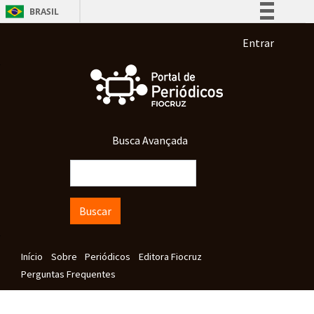
Pular para o conteúdo principal
BRASIL
Simplifique!
Menu de co
Entrar
Comunica BR
Participe
Acesso à informação
Legislação
Busca Avançada
Canais
Buscar
Navegação principal
Início
Sobre
Periódicos
Editora Fiocruz
Perguntas Frequentes