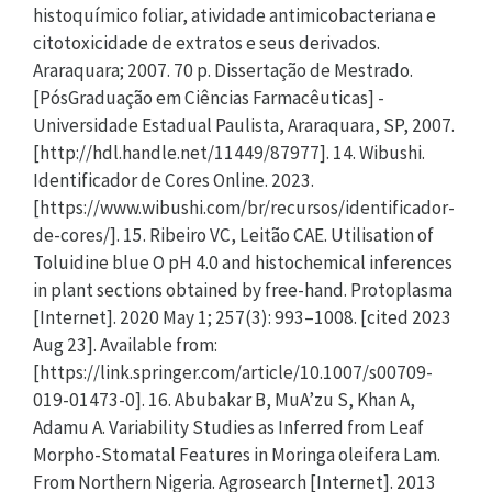
histoquímico foliar, atividade antimicobacteriana e
citotoxicidade de extratos e seus derivados.
Araraquara; 2007. 70 p. Dissertação de Mestrado.
[PósGraduação em Ciências Farmacêuticas] -
Universidade Estadual Paulista, Araraquara, SP, 2007.
[http://hdl.handle.net/11449/87977]. 14. Wibushi.
Identificador de Cores Online. 2023.
[https://www.wibushi.com/br/recursos/identificador-
de-cores/]. 15. Ribeiro VC, Leitão CAE. Utilisation of
Toluidine blue O pH 4.0 and histochemical inferences
in plant sections obtained by free-hand. Protoplasma
[Internet]. 2020 May 1; 257(3): 993–1008. [cited 2023
Aug 23]. Available from:
[https://link.springer.com/article/10.1007/s00709-
019-01473-0]. 16. Abubakar B, MuA’zu S, Khan A,
Adamu A. Variability Studies as Inferred from Leaf
Morpho-Stomatal Features in Moringa oleifera Lam.
From Northern Nigeria. Agrosearch [Internet]. 2013