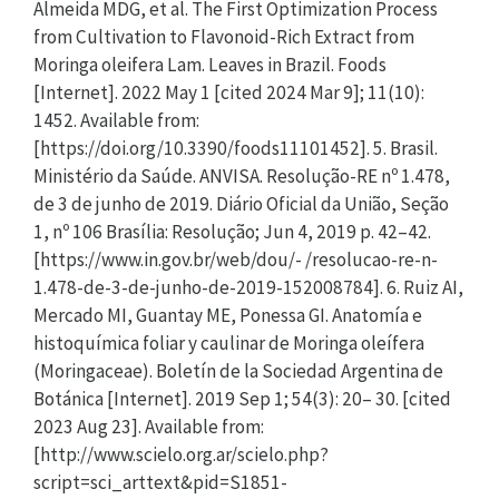
Almeida MDG, et al. The First Optimization Process
from Cultivation to Flavonoid-Rich Extract from
Moringa oleifera Lam. Leaves in Brazil. Foods
[Internet]. 2022 May 1 [cited 2024 Mar 9]; 11(10):
1452. Available from:
[https://doi.org/10.3390/foods11101452]. 5. Brasil.
Ministério da Saúde. ANVISA. Resolução-RE nº 1.478,
de 3 de junho de 2019. Diário Oficial da União, Seção
1, nº 106 Brasília: Resolução; Jun 4, 2019 p. 42–42.
[https://www.in.gov.br/web/dou/- /resolucao-re-n-
1.478-de-3-de-junho-de-2019-152008784]. 6. Ruiz AI,
Mercado MI, Guantay ME, Ponessa GI. Anatomía e
histoquímica foliar y caulinar de Moringa oleífera
(Moringaceae). Boletín de la Sociedad Argentina de
Botánica [Internet]. 2019 Sep 1; 54(3): 20– 30. [cited
2023 Aug 23]. Available from:
[http://www.scielo.org.ar/scielo.php?
script=sci_arttext&pid=S1851-