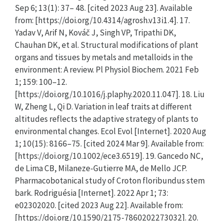
Sep 6; 13(1): 37– 48. [cited 2023 Aug 23]. Available
from: [https://doi.org/10.4314/agrosh.v13i1.4]. 17.
Yadav V, Arif N, Kováč J, Singh VP, Tripathi DK,
Chauhan DK, et al. Structural modifications of plant
organs and tissues by metals and metalloids in the
environment: A review. Pl Physiol Biochem. 2021 Feb
1; 159: 100–12.
[https://doi.org/10.1016/j.plaphy.2020.11.047]. 18. Liu
W, Zheng L, Qi D. Variation in leaf traits at different
altitudes reflects the adaptive strategy of plants to
environmental changes. Ecol Evol [Internet]. 2020 Aug
1; 10(15): 8166–75. [cited 2024 Mar 9]. Available from:
[https://doi.org/10.1002/ece3.6519]. 19. Gancedo NC,
de Lima CB, Milaneze-Gutierre MA, de Mello JCP.
Pharmacobotanical study of Croton floribundus stem
bark. Rodriguésia [Internet]. 2022 Apr 1; 73:
e02302020. [cited 2023 Aug 22]. Available from:
[https://doi.org/10.1590/2175-7860202273032]. 20.