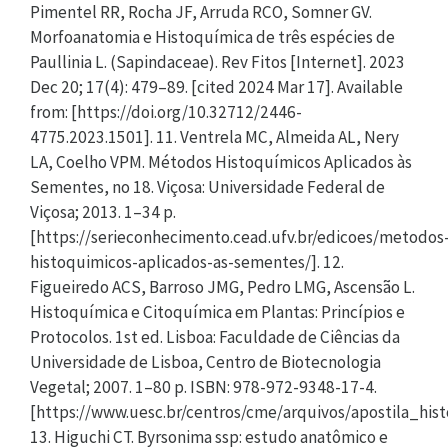
Pimentel RR, Rocha JF, Arruda RCO, Somner GV.
Morfoanatomia e Histoquímica de três espécies de
Paullinia L. (Sapindaceae). Rev Fitos [Internet]. 2023
Dec 20; 17(4): 479–89. [cited 2024 Mar 17]. Available
from: [https://doi.org/10.32712/2446-
4775.2023.1501]. 11. Ventrela MC, Almeida AL, Nery
LA, Coelho VPM. Métodos Histoquímicos Aplicados às
Sementes, no 18. Viçosa: Universidade Federal de
Viçosa; 2013. 1–34 p.
[https://serieconhecimento.cead.ufv.br/edicoes/metodos
histoquimicos-aplicados-as-sementes/]. 12.
Figueiredo ACS, Barroso JMG, Pedro LMG, Ascensão L.
Histoquímica e Citoquímica em Plantas: Princípios e
Protocolos. 1st ed. Lisboa: Faculdade de Ciências da
Universidade de Lisboa, Centro de Biotecnologia
Vegetal; 2007. 1–80 p. ISBN: 978-972-9348-17-4.
[https://www.uesc.br/centros/cme/arquivos/apostila_his
13. Higuchi CT. Byrsonima ssp: estudo anatômico e