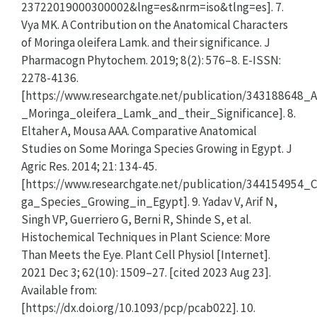
23722019000300002&lng=es&nrm=iso&tlng=es]. 7.
Vya MK. A Contribution on the Anatomical Characters
of Moringa oleifera Lamk. and their significance. J
Pharmacogn Phytochem. 2019; 8(2): 576–8. E-ISSN:
2278-4136.
[https://www.researchgate.net/publication/343188648
_Moringa_oleifera_Lamk_and_their_Significance]. 8.
Eltaher A, Mousa AAA. Comparative Anatomical
Studies on Some Moringa Species Growing in Egypt. J
Agric Res. 2014; 21: 134-45.
[https://www.researchgate.net/publication/34415495
ga_Species_Growing_in_Egypt]. 9. Yadav V, Arif N,
Singh VP, Guerriero G, Berni R, Shinde S, et al.
Histochemical Techniques in Plant Science: More
Than Meets the Eye. Plant Cell Physiol [Internet].
2021 Dec 3; 62(10): 1509–27. [cited 2023 Aug 23].
Available from:
[https://dx.doi.org/10.1093/pcp/pcab022]. 10.