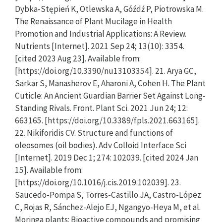
Dybka-Stępień K, Otlewska A, Góźdź P, Piotrowska M.
The Renaissance of Plant Mucilage in Health
Promotion and Industrial Applications: A Review.
Nutrients [Internet]. 2021 Sep 24; 13(10): 3354.
[cited 2023 Aug 23]. Available from:
[https://doi.org/10.3390/nu13103354]. 21. Arya GC,
Sarkar S, Manasherov E, Aharoni A, Cohen H. The Plant
Cuticle: An Ancient Guardian Barrier Set Against Long-
Standing Rivals. Front. Plant Sci. 2021 Jun 24; 12:
663165. [https://doi.org/10.3389/fpls.2021.663165].
22. Nikiforidis CV. Structure and functions of
oleosomes (oil bodies). Adv Colloid Interface Sci
[Internet]. 2019 Dec 1; 274: 102039. [cited 2024 Jan
15]. Available from:
[https://doi.org/10.1016/j.cis.2019.102039]. 23.
Saucedo-Pompa S, Torres-Castillo JA, Castro-López
C, Rojas R, Sánchez-Alejo EJ, Ngangyo-Heya M, et al.
Moringa plants: Bioactive compounds and promising