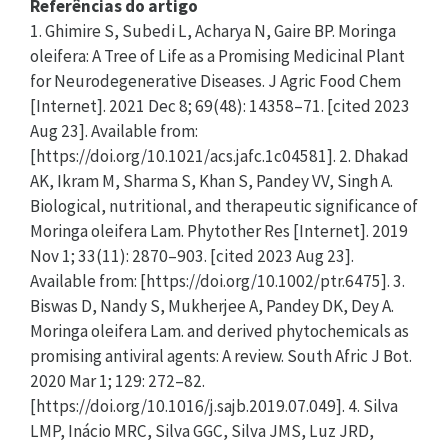
Referências do artigo
1. Ghimire S, Subedi L, Acharya N, Gaire BP. Moringa
oleifera: A Tree of Life as a Promising Medicinal Plant
for Neurodegenerative Diseases. J Agric Food Chem
[Internet]. 2021 Dec 8; 69(48): 14358–71. [cited 2023
Aug 23]. Available from:
[https://doi.org/10.1021/acs.jafc.1c04581]. 2. Dhakad
AK, Ikram M, Sharma S, Khan S, Pandey VV, Singh A.
Biological, nutritional, and therapeutic significance of
Moringa oleifera Lam. Phytother Res [Internet]. 2019
Nov 1; 33(11): 2870–903. [cited 2023 Aug 23].
Available from: [https://doi.org/10.1002/ptr.6475]. 3.
Biswas D, Nandy S, Mukherjee A, Pandey DK, Dey A.
Moringa oleifera Lam. and derived phytochemicals as
promising antiviral agents: A review. South Afric J Bot.
2020 Mar 1; 129: 272–82.
[https://doi.org/10.1016/j.sajb.2019.07.049]. 4. Silva
LMP, Inácio MRC, Silva GGC, Silva JMS, Luz JRD,