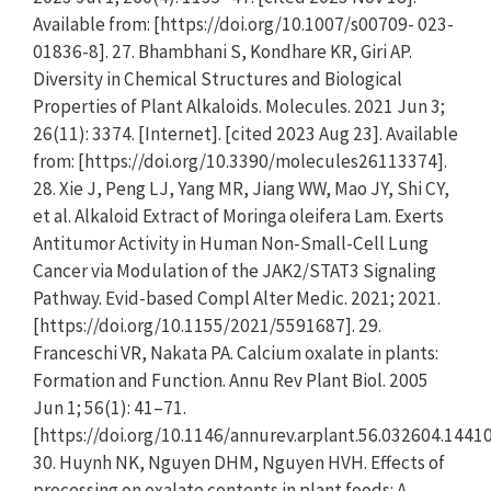
Available from: [https://doi.org/10.1007/s00709- 023-
01836-8]. 27. Bhambhani S, Kondhare KR, Giri AP.
Diversity in Chemical Structures and Biological
Properties of Plant Alkaloids. Molecules. 2021 Jun 3;
26(11): 3374. [Internet]. [cited 2023 Aug 23]. Available
from: [https://doi.org/10.3390/molecules26113374].
28. Xie J, Peng LJ, Yang MR, Jiang WW, Mao JY, Shi CY,
et al. Alkaloid Extract of Moringa oleifera Lam. Exerts
Antitumor Activity in Human Non-Small-Cell Lung
Cancer via Modulation of the JAK2/STAT3 Signaling
Pathway. Evid-based Compl Alter Medic. 2021; 2021.
[https://doi.org/10.1155/2021/5591687]. 29.
Franceschi VR, Nakata PA. Calcium oxalate in plants:
Formation and Function. Annu Rev Plant Biol. 2005
Jun 1; 56(1): 41–71.
[https://doi.org/10.1146/annurev.arplant.56.032604.14410
30. Huynh NK, Nguyen DHM, Nguyen HVH. Effects of
processing on oxalate contents in plant foods: A