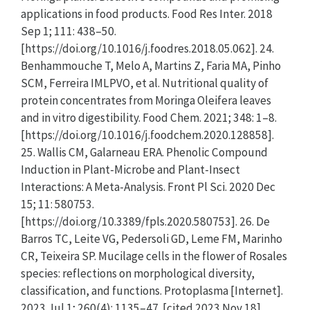
applications in food products. Food Res Inter. 2018
Sep 1; 111: 438–50.
[https://doi.org/10.1016/j.foodres.2018.05.062]. 24.
Benhammouche T, Melo A, Martins Z, Faria MA, Pinho
SCM, Ferreira IMLPVO, et al. Nutritional quality of
protein concentrates from Moringa Oleifera leaves
and in vitro digestibility. Food Chem. 2021; 348: 1–8.
[https://doi.org/10.1016/j.foodchem.2020.128858].
25. Wallis CM, Galarneau ERA. Phenolic Compound
Induction in Plant-Microbe and Plant-Insect
Interactions: A Meta-Analysis. Front Pl Sci. 2020 Dec
15; 11: 580753.
[https://doi.org/10.3389/fpls.2020.580753]. 26. De
Barros TC, Leite VG, Pedersoli GD, Leme FM, Marinho
CR, Teixeira SP. Mucilage cells in the flower of Rosales
species: reflections on morphological diversity,
classification, and functions. Protoplasma [Internet].
2023 Jul 1; 260(4): 1135–47. [cited 2023 Nov 18].