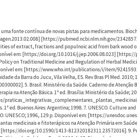
 uma fonte contínua de novas pistas para medicamentos. Bioch
bagen.2013.02.008] [https://pubmed.ncbi.nlm.nih.gov/23428572/
ities of extract, fractions and populnoic acid from bark wood 
nível em: [https://doi.org/10.1016/j.jep.2006.08.023] [https:
olicy on Traditional Medicine and Regulation of Herbal Medici
ponível em: [https://www.who.int/publications/i/item/9241593
dade da Barra do Jucu, Vila Velha, ES. Rev Bras Pl Med. 2010; 1
00002]. 5. Brasil. Ministério da Saúde. Caderno de Atenção Bási
apia na Atenção Básica. 1ª ed. Brasília: Ministério da Saúde; 2
es/praticas_integrativas_complementares_plantas_medicinais_
s. 1ª ed. Buenos Aires: Argentina; 1998. 7. UNESCO. Culture and
O: UNESCO; 1996, 129 p. Disponível em: [https://unesdoc.unes
antas medicinais e fitoterápicos na Atenção Primária em Saúde
: [https://doi.org/10.1590/1413-812320182311.23572016]. 9. Po