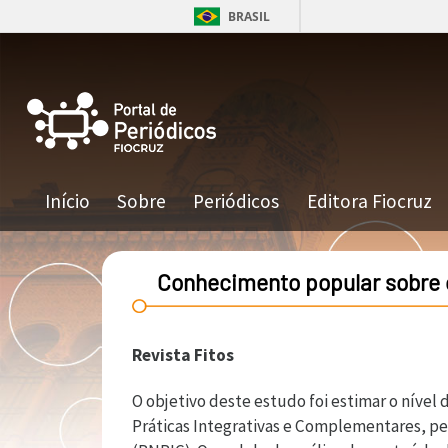
Pular para o conteúdo principal
BRASIL
Navegação principal
Início
Sobre
Periódicos
Editora Fiocruz
Conhecimento popular sobre o
Revista Fitos
O objetivo deste estudo foi estimar o nível
Práticas Integrativas e Complementares, pe