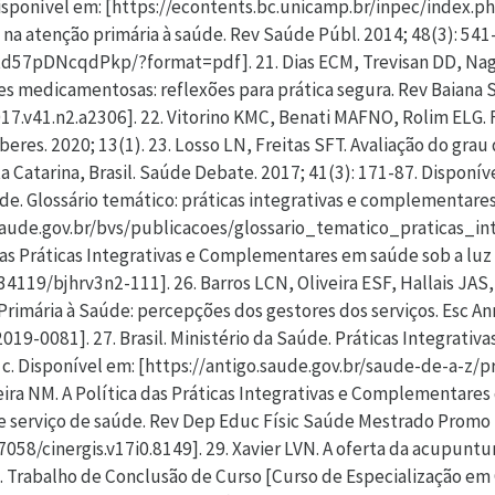
Disponível em: [https://econtents.bc.unicamp.br/inpec/index.p
 na atenção primária à saúde. Rev Saúde Públ. 2014; 48(3): 541
Ltd57pDNcqdPkp/?format=pdf]. 21. Dias ECM, Trevisan DD, Naga
ções medicamentosas: reflexões para prática segura. Rev Baiana 
7.v41.n2.a2306]. 22. Vitorino KMC, Benati MAFNO, Rolim ELG. Fi
eres. 2020; 13(1). 23. Losso LN, Freitas SFT. Avaliação do grau
atarina, Brasil. Saúde Debate. 2017; 41(3): 171-87. Disponíve
de. Glossário temático: práticas integrativas e complementares
.saude.gov.br/bvs/publicacoes/glossario_tematico_praticas_i
as Práticas Integrativas e Complementares em saúde sob a luz d
34119/bjhrv3n2-111]. 26. Barros LCN, Oliveira ESF, Hallais JAS, 
imária à Saúde: percepções dos gestores dos serviços. Esc Anna
19-0081]. 27. Brasil. Ministério da Saúde. Práticas Integrativ
c. Disponível em: [https://antigo.saude.gov.br/saude-de-a-z/p
ra NM. A Política das Práticas Integrativas e Complementares 
serviço de saúde. Rev Dep Educ Físic Saúde Mestrado Promo S
7058/cinergis.v17i0.8149]. 29. Xavier LVN. A oferta da acupunt
. Trabalho de Conclusão de Curso [Curso de Especialização em C