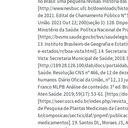
no Brasil: uma pequena revisão. História das 
[http://www.nesbuc.ufc.br/downloads/histori
de 2021. Edital de Chamamento Público Nº 5
União. 2021 Out 22; 200(seção 3): 128. Dis
Ministério da Saúde. Política Nacional de Pr
[https://bvsms.saude.gov.br/bvs/saudelegis
13. Instituto Brasileiro de Geografia e Estat
e-estados/rr/boa-vista.html]. 14. Secretari
Vista: Secretaria Municipal de Saúde; 2018.
[http://189.28.128.100/dab/docs/portaldab
Saúde. Resolução CNS nº 466, de 12 de dez
humanos. Diário Oficial da União, nº 12, 13 
Franco MLPB. Análise de conteúdo. 3ª ed. Bras
Aten Saúde. 2019; 59(17): 53-61. [https://d
[https://seer.uscs.edu.br/index.php/revista
de Pesquisa de Plantas Medicinais da Centra
br/composicao/sectics/daf/pnpmf/publicac
medicamentos]. 19. Santos DL, Moraes JS, Ar