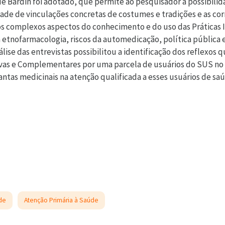
e Bardin foi adotado, que permite ao pesquisador a possibilid
dade de vinculações concretas de costumes e tradições e as co
s complexos aspectos do conhecimento e do uso das Práticas 
etnofarmacologia, riscos da automedicação, política pública e
lise das entrevistas possibilitou a identificação dos reflexos 
ivas e Complementares por uma parcela de usuários do SUS no 
antas medicinais na atenção qualificada a esses usuários de sa
de
Atenção Primária à Saúde