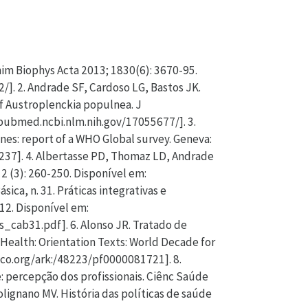
im Biophys Acta 2013; 1830(6): 3670-95.
]. 2. Andrade SF, Cardoso LG, Bastos JK.
of Austroplenckia populnea. J
//pubmed.ncbi.nlm.nih.gov/17055677/]. 3.
nes: report of a WHO Global survey. Geneva:
237]. 4. Albertasse PD, Thomaz LD, Andrade
2 (3): 260-250. Disponível em:
ca, n. 31. Práticas integrativas e
012. Disponível em:
cab31.pdf]. 6. Alonso JR. Tratado de
 Health: Orientation Texts: World Decade for
co.org/ark:/48223/pf0000081721]. 8.
: percepção dos profissionais. Ciênc Saúde
lignano MV. História das políticas de saúde