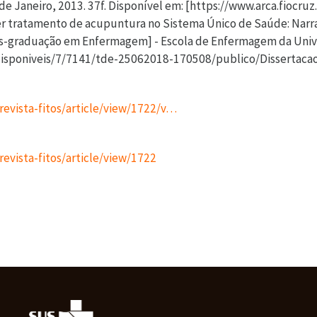
 Janeiro, 2013. 37f. Disponível em: [https://www.arca.fiocruz
r tratamento de acupuntura no Sistema Único de Saúde: Narrat
ós-graduação em Enfermagem] - Escola de Enfermagem da Unive
s/disponiveis/7/7141/tde-25062018-170508/publico/Dissertac
p/revista-fitos/article/view/1722/v…
/revista-fitos/article/view/1722