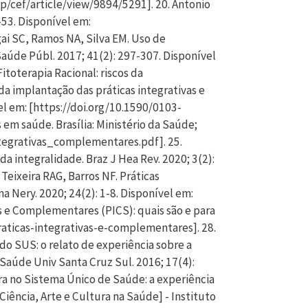
hp/cef/article/view/9894/5291]. 20. Antonio
-53. Disponível em:
i SC, Ramos NA, Silva EM. Uso de
Saúde Públ. 2017; 41(2): 297-307. Disponível
toterapia Racional: riscos da
 da implantação das práticas integrativas e
l em: [https://doi.org/10.1590/0103-
 em saúde. Brasília: Ministério da Saúde;
ntegrativas_complementares.pdf]. 25.
a integralidade. Braz J Hea Rev. 2020; 3(2):
Teixeira RAG, Barros NF. Práticas
 Nery. 2020; 24(2): 1-8. Disponível em:
as e Complementares (PICS): quais são e para
raticas-integrativas-e-complementares]. 28.
do SUS: o relato de experiência sobre a
aúde Univ Santa Cruz Sul. 2016; 17(4):
ura no Sistema Único de Saúde: a experiência
iência, Arte e Cultura na Saúde] - Instituto