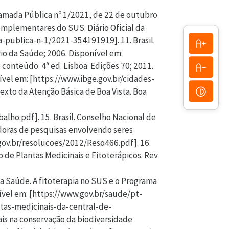
Chamada Pública nº 1/2021, de 22 de outubro
omplementares do SUS. Diário Oficial da
a-publica-n-1/2021-354191919]. 11. Brasil.
rio da Saúde; 2006. Disponível em:
onteúdo. 4ª ed. Lisboa: Edições 70; 2011.
onível em: [https://www.ibge.gov.br/cidades-
exto da Atenção Básica de Boa Vista. Boa
o.pdf]. 15. Brasil. Conselho Nacional de
doras de pesquisas envolvendo seres
e.gov.br/resolucoes/2012/Reso466.pdf]. 16.
so de Plantas Medicinais e Fitoterápicos. Rev
da Saúde. A fitoterapia no SUS e o Programa
nível em: [https://www.gov.br/saude/pt-
tas-medicinais-da-central-de-
ais na conservação da biodiversidade