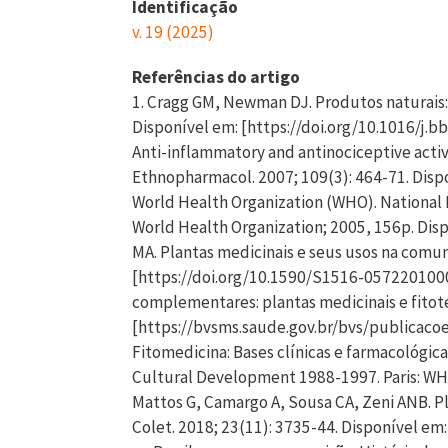
Identificação
v. 19 (2025)
Referências do artigo
1. Cragg GM, Newman DJ. Produtos naturais:
Disponível em: [https://doi.org/10.1016/j.b
Anti-inflammatory and antinociceptive activ
Ethnopharmacol. 2007; 109(3): 464-71. Dispo
World Health Organization (WHO). National P
World Health Organization; 2005, 156p. Dis
MA. Plantas medicinais e seus usos na comuni
[https://doi.org/10.1590/S1516-057220100003
complementares: plantas medicinais e fitoter
[https://bvsms.saude.gov.br/bvs/publicaco
Fitomedicina: Bases clínicas e farmacológica
Cultural Development 1988-1997. Paris: WH
Mattos G, Camargo A, Sousa CA, Zeni ANB. Pl
Colet. 2018; 23(11): 3735-44. Disponível em