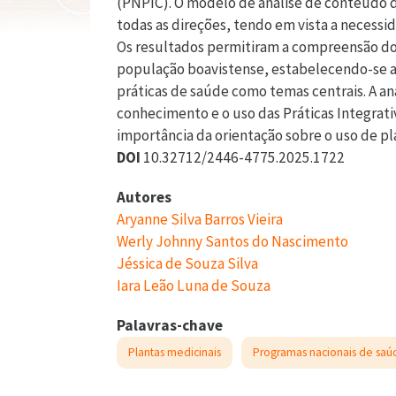
(PNPIC). O modelo de análise de conteúdo d
todas as direções, tendo em vista a necessi
Os resultados permitiram a compreensão do
população boavistense, estabelecendo-se a 
práticas de saúde como temas centrais. A aná
conhecimento e o uso das Práticas Integrat
importância da orientação sobre o uso de pl
DOI
10.32712/2446-4775.2025.1722
Autores
Aryanne Silva Barros Vieira
Werly Johnny Santos do Nascimento
Jéssica de Souza Silva
Iara Leão Luna de Souza
Palavras-chave
Plantas medicinais
Programas nacionais de saú