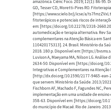
amazônica. Ciênc Foco. 2019; 12(1): 86-95. 
GD, Tesser CD, Moretti-Pires RO. Fitoterapia
[https://www.scielo.br/j/icse/a/ts7fmzZVx
fitoterápicos e potenciais riscos de intera
em: [https://doi.org/10.22278/2318-2660.201
automedicação e terapia alternativa. Rev Sab
complementares na Atenção Básica em Santa C
11042017S313]. 24. Brasil. Ministério da Saú
2018. 180 p. Disponível em: [https://bvsms
Luvison A, Maeyama MA, Nilson LG. Análise d
2634-50. Disponível em: [https://doi.org/10.
Integrativas e Complementares na Atenção Pr
[http://dx.doi.org/10.1590/2177-9465-ean-20
que servem. Ministério da Saúde. 2013/2021
Fischborn AF, Machado F, Fagundes NC, Perei
implementação em uma unidade de ensino e 
358-63. Disponível em: [https://doi.org/10.1
do município de Macaé. Rio de Janeiro. 2013