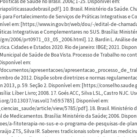
Políticas de Saúde no Brasil. 2006; 1-25. Disponível em:
apoliticassaudebrasil.pdf]. 10. Brasil. Ministério da Saúde. 
 para Fortalecimento de Serviços de Práticas Integrativas e C
ponível em: [https://www.in.gov.br/web/dou/-/edital-de-chamad
áticas Integrativas e Complementares no SUS. Brasília: Ministé
/gm/2006/prt0971_03_05_2006.html]. 12. Bardin L. Análise de c
ística. Cidades e Estados 2020. Rio de janeiro: IBGE; 2021. Disp
a Municipal de Saúde de Boa Vista. Processo de Trabalho no cont
 Disponível em:
/documentos/apresentacoes/apresentacao_processo_de_trabalh
embro de 2012. Dispõe sobre diretrizes e normas regulamenta
jun 2013, p. 59. Seção 2. Disponível em: [https://conselho.saud
ília: Líber Livro; 2008. 17. Goés ACC, Silva LSL, Castro NJC. U
oi.org/10.13037/ras.vol17n59.5785]. Disponível em:
_ciencias_saude/article/view/5785/pdf]. 18. Brasil. Ministério 
l de Medicamentos. Brasília: Ministério da Saúde; 2006. Dispo
oes/a-fitoterapia-no-sus-e-o-programa-de-pesquisas-de-plan
aújo ZTS, Silva IR. Saberes tradicionais sobre plantas medicin