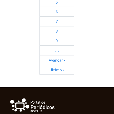
5
6
7
8
9
…
Próxima página
Avançar ›
Última página
Último »