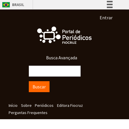
Pular para o conteúdo principal
BRASIL
Simplifique!
Menu de co
Entrar
Comunica BR
Participe
Acesso à informação
Legislação
Busca Avançada
Canais
Buscar
Navegação principal
Início
Sobre
Periódicos
Editora Fiocruz
Perguntas Frequentes