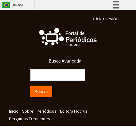
Pasar al contenido principal
BRASIL
Simplifique!
Menu de conta 
Iniciar sesión
Comunica BR
Participe
Acesso à informação
Legislação
Busca Avançada
Canais
Buscar
Navegação principal
Inicio
Sobre
Periódicos
Editora Fiocruz
Perguntas Frequentes