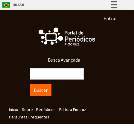
Pular para o conteúdo principal
BRASIL
Simplifique!
Menu de co
Entrar
Comunica BR
Participe
Acesso à informação
Legislação
Busca Avançada
Canais
Buscar
Navegação principal
Início
Sobre
Periódicos
Editora Fiocruz
Perguntas Frequentes