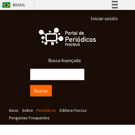
Pasar al contenido principal
BRASIL
Simplifique!
Menu de conta 
Iniciar sesión
Comunica BR
Participe
Acesso à informação
Legislação
Busca Avançada
Canais
Buscar
Navegação principal
Inicio
Sobre
Periódicos
Editora Fiocruz
Perguntas Frequentes