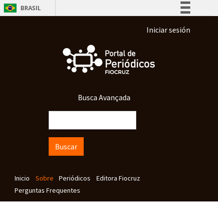
Pasar al contenido principal
BRASIL
Simplifique!
Menu de conta 
Iniciar sesión
Comunica BR
Participe
Acesso à informação
Legislação
Busca Avançada
Canais
Buscar
Navegação principal
Inicio
Sobre
Periódicos
Editora Fiocruz
Perguntas Frequentes