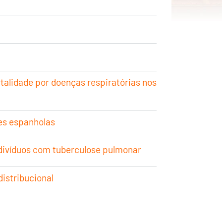
alidade por doenças respiratórias nos
es espanholas
ndivíduos com tuberculose pulmonar
istribucional