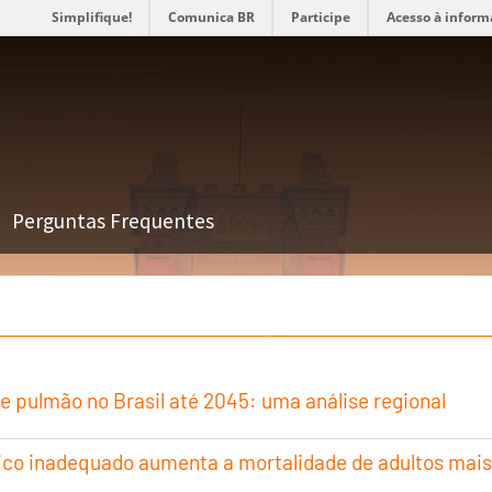
Simplifique!
Comunica BR
Participe
Acesso à inform
Perguntas Frequentes
e pulmão no Brasil até 2045: uma análise regional
ico inadequado aumenta a mortalidade de adultos mais 