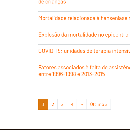
de crianças
Mortalidade relacionada à hanseníase 
Explosão da mortalidade no epicentro
COVID-19: unidades de terapia intensiv
Fatores associados à falta de assistên
entre 1996-1998 e 2013-2015
Paginação
Próxima página
Última pág
1
2
3
4
››
Último »