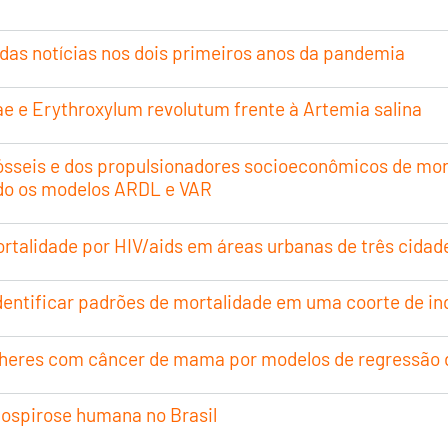
 das notícias nos dois primeiros anos da pandemia
e e Erythroxylum revolutum frente à Artemia salina
ósseis e dos propulsionadores socioeconômicos de mort
ndo os modelos ARDL e VAR
talidade por HIV/aids em áreas urbanas de três cidad
dentificar padrões de mortalidade em uma coorte de i
heres com câncer de mama por modelos de regressão d
ptospirose humana no Brasil