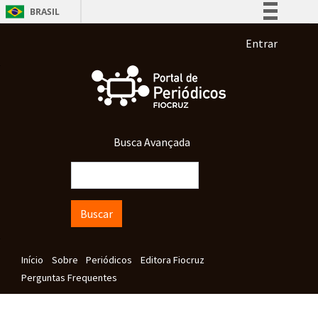
Pular para o conteúdo principal
BRASIL
Simplifique!
Menu de co
Entrar
Comunica BR
Participe
Acesso à informação
Legislação
Busca Avançada
Canais
Buscar
Navegação principal
Início
Sobre
Periódicos
Editora Fiocruz
Perguntas Frequentes