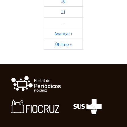
10
11
…
Próxima página
Avançar ›
Última página
Último »