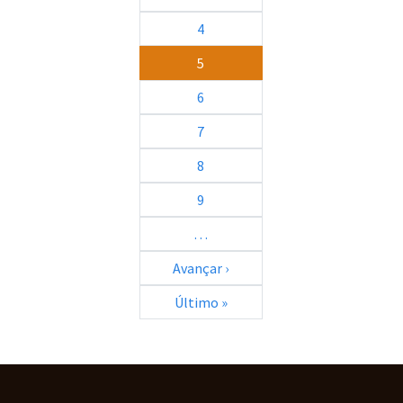
4
5
6
7
8
9
…
Próxima página
Avançar ›
Última página
Último »