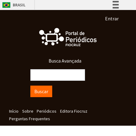
Pular para o conteúdo principal
BRASIL
Simplifique!
Menu de co
Entrar
Comunica BR
Participe
Acesso à informação
Legislação
Busca Avançada
Canais
Buscar
Navegação principal
Início
Sobre
Periódicos
Editora Fiocruz
Perguntas Frequentes