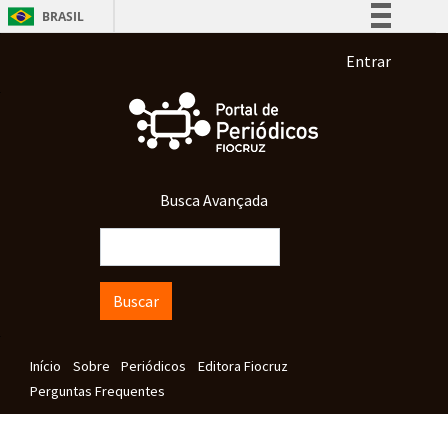
Pular para o conteúdo principal
BRASIL
Simplifique!
Menu de co
Entrar
Comunica BR
Participe
Acesso à informação
Legislação
Busca Avançada
Canais
Buscar
Navegação principal
Início
Sobre
Periódicos
Editora Fiocruz
Perguntas Frequentes