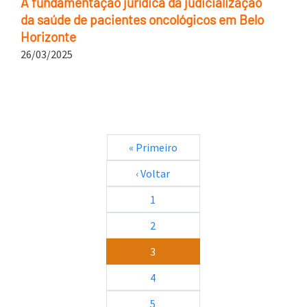
A fundamentação jurídica da judicialização
da saúde de pacientes oncológicos em Belo
Horizonte
26/03/2025
Paginação
Primeira página
« Primeiro
Página anterior
‹ Voltar
1
2
3
4
5