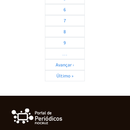
6
7
8
9
…
Próxima página
Avançar ›
Última página
Último »