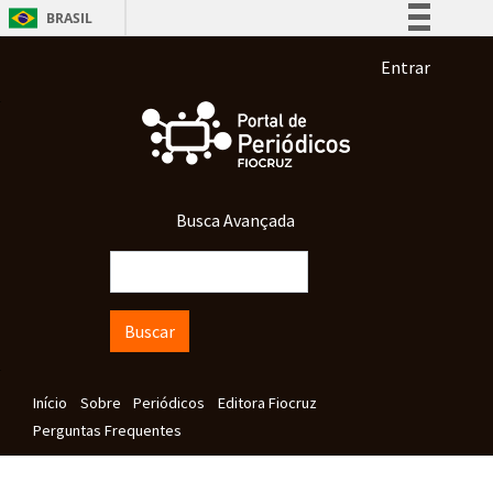
Pular para o conteúdo principal
BRASIL
Simplifique!
Menu de co
Entrar
Comunica BR
Participe
Acesso à informação
Legislação
Busca Avançada
Canais
Buscar
Navegação principal
Início
Sobre
Periódicos
Editora Fiocruz
Perguntas Frequentes