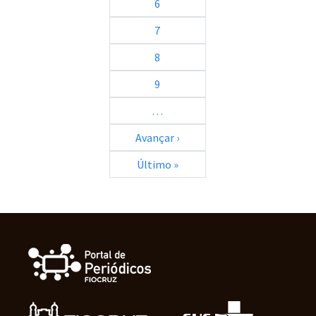
6
7
8
9
…
Próxima página
Avançar ›
Última página
Último »