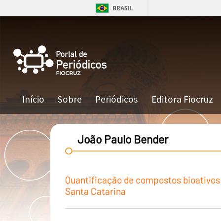
Pular para o conteúdo principal
BRASIL
Navegação principal
Início
Sobre
Periódicos
Editora Fiocruz
João Paulo Bender
Quantificação de compostos bioativos e
Santa Catarina