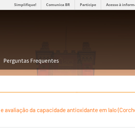
Simplifique!
Comunica BR
Participe
Acesso à inform
Perguntas Frequentes
 avaliação da capacidade antioxidante em lalo (Corchor