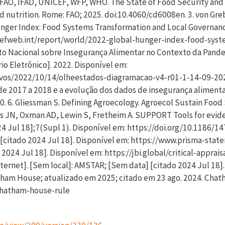
AO, IFAD, UNICEF, WFP, WHO. The State of Food Security and N
and nutrition. Rome: FAO; 2025. doi:10.4060/cd6008en. 3. von Gr
Hunger Index: Food Systems Transformation and Local Governanc
eliefweb.int/report/world/2022-global-hunger-index-food-sys
to Nacional sobre Insegurança Alimentar no Contexto da Pande
io Eletrônico]. 2022. Disponível em:
ivos/2022/10/14/olheestados-diagramacao-v4-r01-1-14-09-2022.
de 2017 a 2018 e a evolução dos dados de insegurança alimentar
0. 6. Gliessman S. Defining Agroecology. Agroecol Sustain Food
is JN, Oxman AD, Lewin S, Fretheim A. SUPPORT Tools for evid
24 Jul 18];7(Supl 1). Disponível em: https://doi.org/10.1186/
[citado 2024 Jul 18]. Disponível em: https://www.prisma-stateme
 2024 Jul 18]. Disponível em: https://jbi.global/critical-apprai
ernet]. [Sem local]: AMSTAR; [Sem data] [citado 2024 Jul 18].
tham House; atualizado em 2025; citado em 23 ago. 2024. Chat
chatham-house-rule