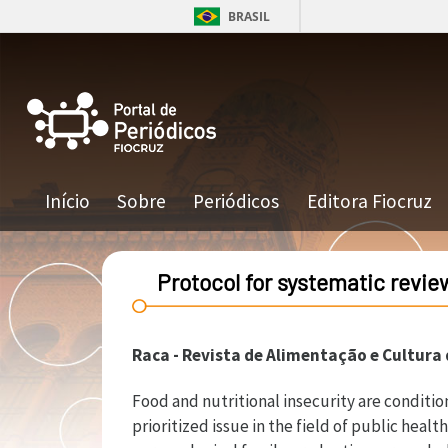
Pular para o conteúdo principal
BRASIL
Navegação principal
Início
Sobre
Periódicos
Editora Fiocruz
Protocol for systematic revie
Raca - Revista de Alimentação e Cultura
Food and nutritional insecurity are conditi
prioritized issue in the field of public heal