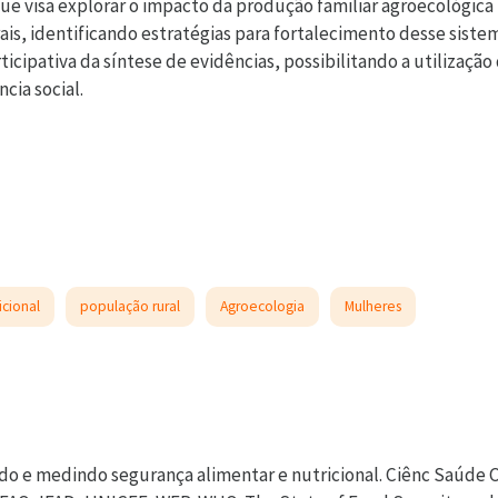
 que visa explorar o impacto da produção familiar agroecológi
ais, identificando estratégias para fortalecimento desse sist
icipativa da síntese de evidências, possibilitando a utilizaçã
cia social.
icional
população rural
Agroecologia
Mulheres
do e medindo segurança alimentar e nutricional. Ciênc Saúde C