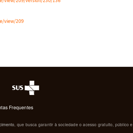
cle/view/209/version/230/136
cle/view/209
tas Frequentes
cimento
, que busca garantir à sociedade o acesso gratuito, público e