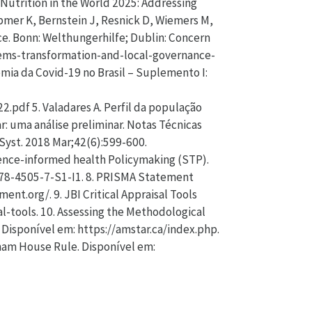
utrition in the World 2025: Addressing
ebmer K, Bernstein J, Resnick D, Wiemers M,
e. Bonn: Welthungerhilfe; Dublin: Concern
tems-transformation-and-local-governance-
mia da Covid-19 no Brasil – Suplemento I:
pdf 5. Valadares A. Perfil da população
: uma análise preliminar. Notas Técnicas
 Syst. 2018 Mar;42(6):599-600.
ence-informed health Policymaking (STP).
1478-4505-7-S1-I1. 8. PRISMA Statement
nt.org/. 9. JBI Critical Appraisal Tools
sal-tools. 10. Assessing the Methodological
 Disponível em: https://amstar.ca/index.php.
ham House Rule. Disponível em: