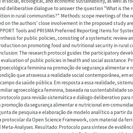
n social, ecological, and economic sustainability, as well as f
and deliberative dialogue to answer the question "What is the 
ition in rural communities?". Methods: scope meetings of the r
d on the authors' close involvement in the proposed study ar
UPPORT Tools and PRISMA Preferred Reporting Items for Syst
ynthesis for public policies, consisting of a systematic review 
roduction on promoting food and nutritional security in rural c
nclusion: The research protocol guides the participatory deve
evaluation of public policies in health and social assistance. P
 agroecológica feminina na promoção de segurança alimentar e 
condição que atravessa a realidade social contemporânea, em 
campo da saúde pública. Em resposta a essa realidade, sistem
miliar agroecológica feminina, baseada na sustentabilidade so
protocolo para revisão sistemática e diálogo deliberativo para
na promoção da segurança alimentar e nutricional em comunid
unta de pesquisa e elaboração de modelo analítico a partir d
a protocolar da Open Science Framework, com material da fer
 Meta-Analyses. Resultado: Protocolo para síntese de evidênci