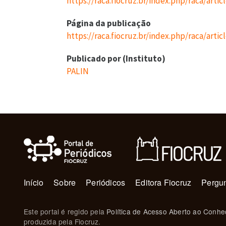
https://raca.fiocruz.br/index.php/raca/arti
Página da publicação
https://raca.fiocruz.br/index.php/raca/arti
Publicado por (Instituto)
PALIN
Navegação principal
Início
Sobre
Periódicos
Editora Fiocruz
Pergun
Este portal é regido pela
Política de Acesso Aberto ao Conhe
produzida pela Fiocruz.