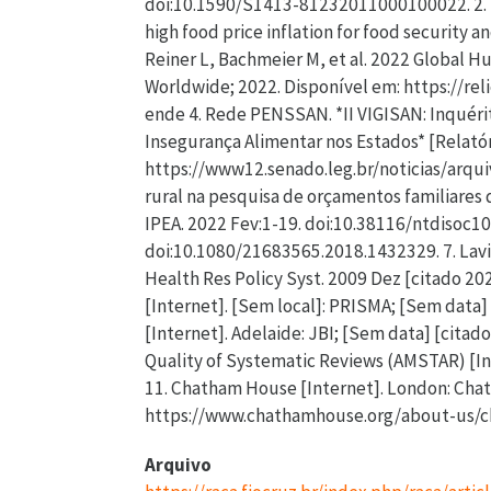
doi:10.1590/S1413-81232011000100022. 2. F
high food price inflation for food security 
Reiner L, Bachmeier M, et al. 2022 Global 
Worldwide; 2022. Disponível em: https://r
ende 4. Rede PENSSAN. *II VIGISAN: Inquéri
Insegurança Alimentar nos Estados* [Relatór
https://www12.senado.leg.br/noticias/arqu
rural na pesquisa de orçamentos familiares 
IPEA. 2022 Fev:1-19. doi:10.38116/ntdisoc10
doi:10.1080/21683565.2018.1432329. 7. Lav
Health Res Policy Syst. 2009 Dez [citado 20
[Internet]. [Sem local]: PRISMA; [Sem data] 
[Internet]. Adelaide: JBI; [Sem data] [citado
Quality of Systematic Reviews (AMSTAR) [Int
11. Chatham House [Internet]. London: Cha
https://www.chathamhouse.org/about-us/
Arquivo