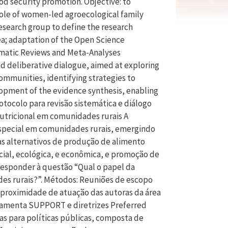
ood security promotion. Objective: to
role of women-led agroecological family
esearch group to define the research
ea; adaptation of the Open Science
ematic Reviews and Meta-Analyses
and deliberative dialogue, aimed at exploring
ommunities, identifying strategies to
lopment of the evidence synthesis, enabling
rotocolo para revisão sistemática e diálogo
nutricional em comunidades rurais A
especial em comunidades rurais, emergindo
as alternativos de produção de alimento
cial, ecológica, e econômica, e promoção de
 responder à questão “Qual o papel da
ades rurais?”. Métodos: Reuniões de escopo
a proximidade de atuação das autoras da área
ramenta SUPPORT e diretrizes Preferred
as para políticas públicas, composta de