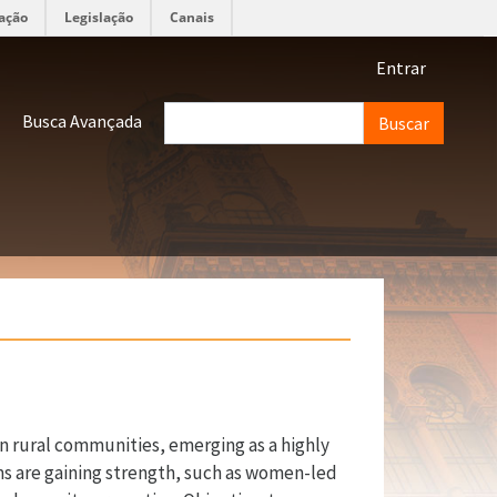
ação
Legislação
Canais
Menu de 
Entrar
Buscar
Busca Avançada
in rural communities, emerging as a highly
tems are gaining strength, such as women-led