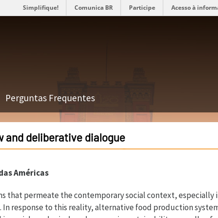
Simplifique!
Comunica BR
Participe
Acesso à inform
Perguntas Frequentes
w and deliberative dialogue
 das Américas
ons that permeate the contemporary social context, especially 
th. In response to this reality, alternative food production sys