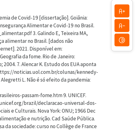
emia de Covid-19 [dissertação]. Goiânia:
 Insegurança Alimentar e Covid-19 no Brasil.
imentar.pdf 3. Galindo E, Teixeira MA,
a alimentar no Brasil. [dados não
ernet]. 2021. Disponível em:
eografia da fome. Rio de Janeiro:
o; 2004. 7. Alencar K. Estudo dos EUA aponta
 https://noticias.uol.com.br/colunas/kennedy-
legretti L. Não é só efeito da pandemia:
rasileiros-passam-fome.htm 9. UNICEF.
unicef.org/brazil/declaracao-universal-dos-
ciais e Culturais. Nova York: ONU; 1966 Dec
 alimentação e nutrição. Cad Saúde Pública.
sa da sociedade: curso no Collège de France