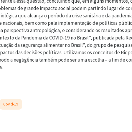
 frente a essa questão, concluindo que, em alguns momentos, o
blemas de grande impacto social podem partir do lugar de cont
ciológica que alcança o período da crise sanitária e da pandemi
 e nacionais, bem como pela implementação de políticas públi
ma perspectiva antropológica, e considerando os resultados ap
ontexto da Pandemia da COVID-19 no Brasil”, publicada pela 
tuação da segurança alimentar no Brasil”, do grupo de pesquisa
actos das decisões políticas. Utilizamos os conceitos de Biopo
que modo a negligência também pode ser uma escolha – a fim de
a.
Covid-19