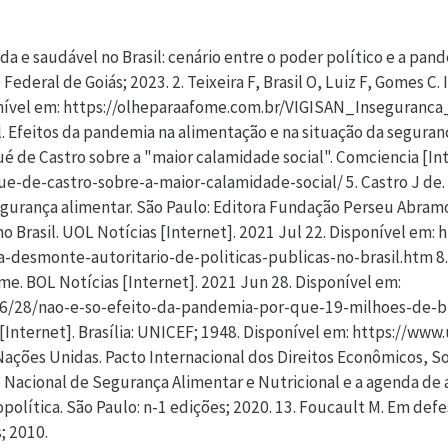
 e saudável no Brasil: cenário entre o poder político e a pand
ederal de Goiás; 2023. 2. Teixeira F, Brasil O, Luiz F, Gomes C.
ível em: https://olheparaafome.com.br/VIGISAN_Inseguranca_al
l. Efeitos da pandemia na alimentação e na situação da seguranç
ué de Castro sobre a "maior calamidade social". Comciencia [Int
-de-castro-sobre-a-maior-calamidade-social/ 5. Castro J de. G
 Segurança alimentar. São Paulo: Editora Fundação Perseu Abram
o Brasil. UOL Notícias [Internet]. 2021 Jul 22. Disponível em:
esmonte-autoritario-de-politicas-publicas-no-brasil.htm 8. A
me. BOL Notícias [Internet]. 2021 Jun 28. Disponível em:
/06/28/nao-e-so-efeito-da-pandemia-por-que-19-milhoes-de-b
Internet]. Brasília: UNICEF; 1948. Disponível em: https://www.
ações Unidas. Pacto Internacional dos Direitos Econômicos, So
ho Nacional de Segurança Alimentar e Nutricional e a agenda de
lítica. São Paulo: n-1 edições; 2020. 13. Foucault M. Em defe
; 2010.