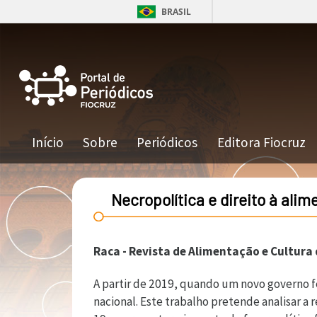
Pular para o conteúdo principal
BRASIL
Navegação principal
Início
Sobre
Periódicos
Editora Fiocruz
Necropolítica e direito à alim
Raca - Revista de Alimentação e Cultura
A partir de 2019, quando um novo governo fe
nacional. Este trabalho pretende analisar 