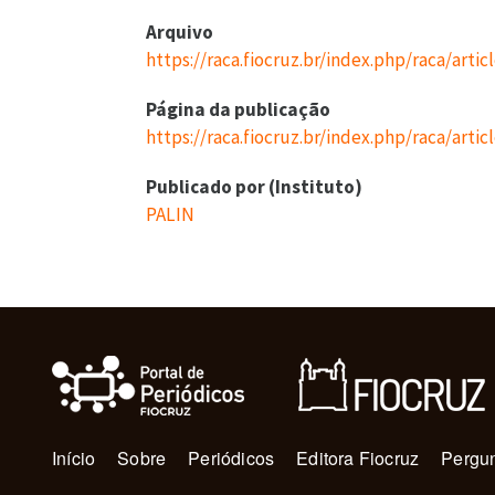
Arquivo
https://raca.fiocruz.br/index.php/raca/arti
Página da publicação
https://raca.fiocruz.br/index.php/raca/arti
Publicado por (Instituto)
PALIN
Navegação principal
Início
Sobre
Periódicos
Editora Fiocruz
Pergun