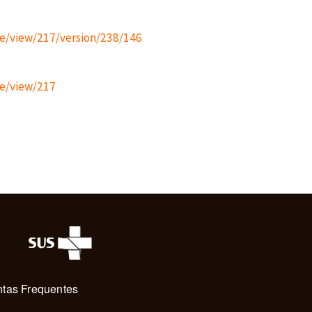
cle/view/217/version/238/146
cle/view/217
tas Frequentes