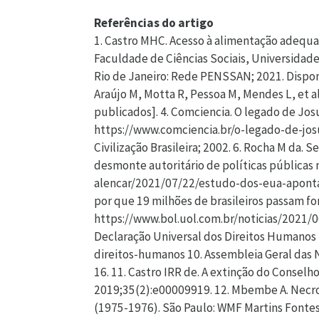
Referências do artigo
1. Castro MHC. Acesso à alimentação adequada
Faculdade de Ciências Sociais, Universidade F
Rio de Janeiro: Rede PENSSAN; 2021. Dispon
Araújo M, Motta R, Pessoa M, Mendes L, et a
publicados]. 4. Comciencia. O legado de Jos
https://www.comciencia.br/o-legado-de-josue
Civilização Brasileira; 2002. 6. Rocha M da.
desmonte autoritário de políticas públicas n
alencar/2021/07/22/estudo-dos-eua-aponta-d
por que 19 milhões de brasileiros passam fo
https://www.bol.uol.com.br/noticias/2021
Declaração Universal dos Direitos Humanos [
direitos-humanos 10. Assembleia Geral das N
16. 11. Castro IRR de. A extinção do Consel
2019;35(2):e00009919. 12. Mbembe A. Necropo
(1975-1976). São Paulo: WMF Martins Fontes