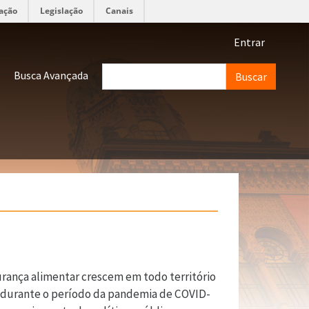
ação
Legislação
Canais
Menu de 
Entrar
Buscar
Busca Avançada
gurança alimentar crescem em todo território
il durante o período da pandemia de COVID-