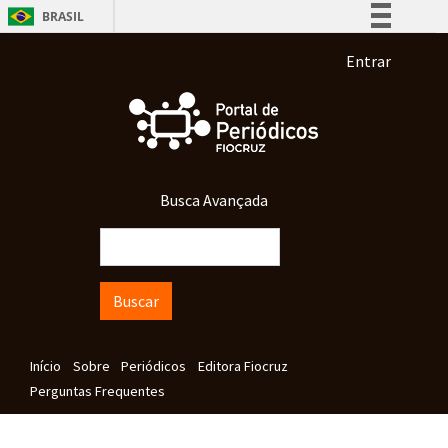
Pular para o conteúdo principal
BRASIL
Simplifique!
Menu de co
Entrar
Comunica BR
Participe
Acesso à informação
Legislação
Busca Avançada
Canais
Buscar
Navegação principal
Início
Sobre
Periódicos
Editora Fiocruz
Perguntas Frequentes