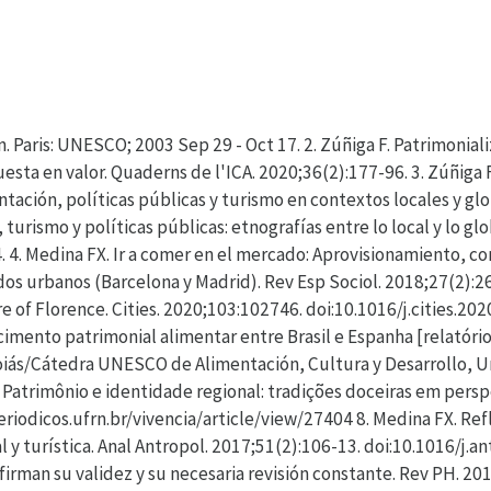
 Paris: UNESCO; 2003 Sep 29 - Oct 17. 2. Zúñiga F. Patrimonializ
uesta en valor. Quaderns de l'ICA. 2020;36(2):177-96. 3. Zúñig
ntación, políticas públicas y turismo en contextos locales y gl
turismo y políticas públicas: etnografías entre lo local y lo gl
4. 4. Medina FX. Ir a comer en el mercado: Aprovisionamiento, 
 urbanos (Barcelona y Madrid). Rev Esp Sociol. 2018;27(2):267-
tre of Florence. Cities. 2020;103:102746. doi:10.1016/j.cities.2
mento patrimonial alimentar entre Brasil e Espanha [relatório
oiás/Cátedra UNESCO de Alimentación, Cultura y Desarrollo, Un
 Patrimônio e identidade regional: tradições doceiras em perspe
riodicos.ufrn.br/vivencia/article/view/27404 8. Medina FX. Refl
y turística. Anal Antropol. 2017;51(2):106-13. doi:10.1016/j.an
irman su validez y su necesaria revisión constante. Rev PH. 201