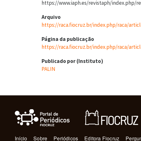
https://www.iaph.es/revistaph/index.php/re
Arquivo
https://raca.fiocruz.br/index.php/raca/arti
Página da publicação
https://raca.fiocruz.br/index.php/raca/arti
Publicado por (Instituto)
PALIN
Navegação principal
Início
Sobre
Periódicos
Editora Fiocruz
Pergun