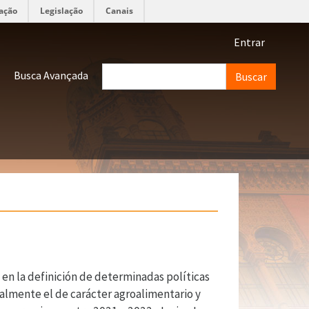
ação
Legislação
Canais
Menu de 
Entrar
Buscar
Busca Avançada
 en la definición de determinadas políticas
ialmente el de carácter agroalimentario y