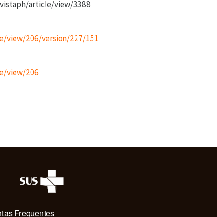
vistaph/article/view/3388
cle/view/206/version/227/151
cle/view/206
tas Frequentes