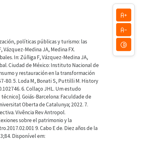
ación, políticas públicas y turismo: las
a F, Vázquez-Medina JA, Medina FX.
obales. In: Zúñiga F, Vázquez-Medina JA,
obal. Ciudad de México: Instituto Nacional de
consumo y restauración en la transformación
80. 5. Loda M, Bonati S, Puttilli M. History
020.102746. 6. Collaço JHL. Um estudo
 técnico]. Goiás-Barcelona: Faculdade de
iversitat Oberta de Catalunya; 2022. 7.
ctiva. Vivência Rev Antropol.
exiones sobre el patrimonio y la
tro.2017.02.001 9. Cabo E de. Diez años de la
3;84. Disponível em: