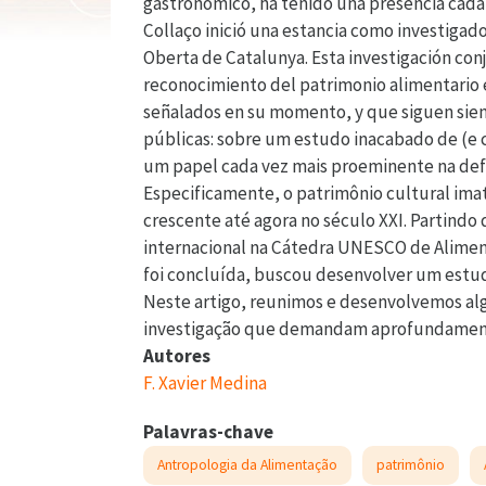
gastronómico, ha tenido una presencia cada 
Collaço inició una estancia como investigad
Oberta de Catalunya. Esta investigación con
reconocimiento del patrimonio alimentario e
señalados en su momento, y que siguen siendo
públicas: sobre um estudo inacabado de (e 
um papel cada vez mais proeminente na defi
Especificamente, o patrimônio cultural im
crescente até agora no século XXI. Partindo
internacional na Cátedra UNESCO de Alimen
foi concluída, buscou desenvolver um estud
Neste artigo, reunimos e desenvolvemos alg
investigação que demandam aprofundamen
Autores
F. Xavier Medina
Palavras-chave
Antropologia da Alimentação
patrimônio