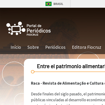
Pular para o conteúdo principal
BRASIL
Navegação principal
Início
Sobre
Periódicos
Editora Fiocruz
Entre el patrimonio alimentari
Raca - Revista de Alimentação e Cultura
Desde finales del siglo pasado, el patrimon
públicas vinculadas al desarrollo económico 