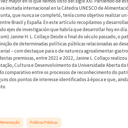
vez mayor en lo que hemos visto del siglo XXI. Partiendo de est
ora invitada internacional en la Cátedra UNESCO de Alimentación
junta, que nunca se completó, tenía como objetivo realizar un
ntre Brasil y España. En este artículo recopilamos y desarroll
 ejes de investigación que habría que desarrollar hoy en día. 
com) Janine H. L. Collaço Desde o final do século passado, o
nição de determinadas políticas públicas relacionadas ao des
aterial – com destaque para o de natureza agroalimentar-gas
 destas premissas, entre 2021 e 2022, Janine L. Collaço realiz
tação, Cultura e Desenvolvimento da Universidade Aberta da C
o comparativo entre os processos de reconhecimento do patrim
uns dos pontos de interesse identificados à época e que, aind
to.
Alimentação
Políticas Públicas