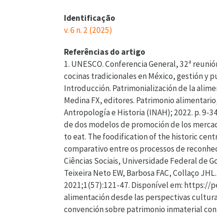
Identificação
v. 6 n. 2 (2025)
Referências do artigo
1. UNESCO. Conferencia General, 32ª reunión.
cocinas tradicionales en México, gestión y p
Introducción. Patrimonialización de la alime
Medina FX, editores. Patrimonio alimentario, 
Antropología e Historia (INAH); 2022. p. 9-3
de dos modelos de promoción de los mercados
to eat. The foodification of the historic cen
comparativo entre os processos de reconheci
Ciências Sociais, Universidade Federal de G
Teixeira Neto EW, Barbosa FAC, Collaço JHL.
2021;1(57):121-47. Disponível em: https://pe
alimentación desde las perspectivas cultural 
convención sobre patrimonio inmaterial conf