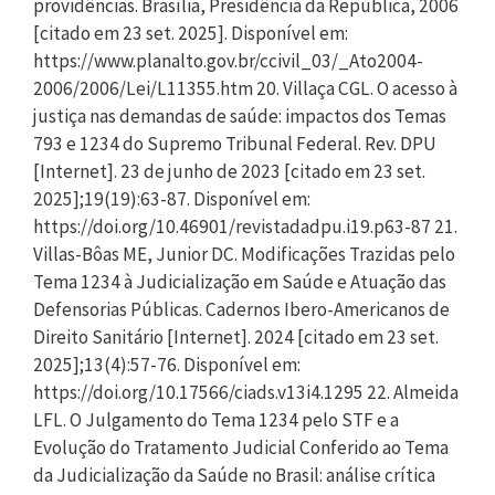
providências. Brasília, Presidência da República, 2006
[citado em 23 set. 2025]. Disponível em:
https://www.planalto.gov.br/ccivil_03/_Ato2004-
2006/2006/Lei/L11355.htm 20. Villaça CGL. O acesso à
justiça nas demandas de saúde: impactos dos Temas
793 e 1234 do Supremo Tribunal Federal. Rev. DPU
[Internet]. 23 de junho de 2023 [citado em 23 set.
2025];19(19):63-87. Disponível em:
https://doi.org/10.46901/revistadadpu.i19.p63-87 21.
Villas-Bôas ME, Junior DC. Modificações Trazidas pelo
Tema 1234 à Judicialização em Saúde e Atuação das
Defensorias Públicas. Cadernos Ibero-Americanos de
Direito Sanitário [Internet]. 2024 [citado em 23 set.
2025];13(4):57-76. Disponível em:
https://doi.org/10.17566/ciads.v13i4.1295 22. Almeida
LFL. O Julgamento do Tema 1234 pelo STF e a
Evolução do Tratamento Judicial Conferido ao Tema
da Judicialização da Saúde no Brasil: análise crítica