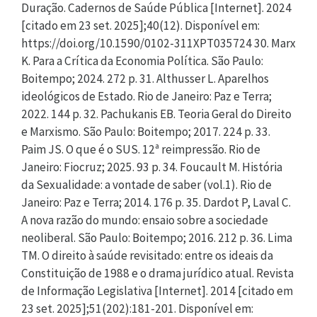
Duração. Cadernos de Saúde Pública [Internet]. 2024
[citado em 23 set. 2025];40(12). Disponível em:
https://doi.org/10.1590/0102-311XPT035724 30. Marx
K. Para a Crítica da Economia Política. São Paulo:
Boitempo; 2024. 272 p. 31. Althusser L. Aparelhos
ideológicos de Estado. Rio de Janeiro: Paz e Terra;
2022. 144 p. 32. Pachukanis EB. Teoria Geral do Direito
e Marxismo. São Paulo: Boitempo; 2017. 224 p. 33.
Paim JS. O que é o SUS. 12ª reimpressão. Rio de
Janeiro: Fiocruz; 2025. 93 p. 34. Foucault M. História
da Sexualidade: a vontade de saber (vol.1). Rio de
Janeiro: Paz e Terra; 2014. 176 p. 35. Dardot P, Laval C.
A nova razão do mundo: ensaio sobre a sociedade
neoliberal. São Paulo: Boitempo; 2016. 212 p. 36. Lima
TM. O direito à saúde revisitado: entre os ideais da
Constituição de 1988 e o drama jurídico atual. Revista
de Informação Legislativa [Internet]. 2014 [citado em
23 set. 2025];51(202):181-201. Disponível em: