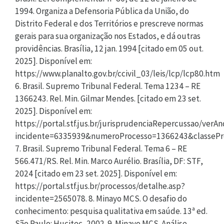
1994. Organiza a Defensoria Pública da União, do
Distrito Federal e dos Territórios e prescreve normas
gerais para sua organização nos Estados, e dá outras
providências. Brasília, 12 jan. 1994 [citado em 05 out.
2025]. Disponível em:
https://www.planalto.gov.br/ccivil_03/leis/lcp/lcp80.htm
6. Brasil. Supremo Tribunal Federal. Tema 1234 – RE
1366243. Rel. Min. Gilmar Mendes. [citado em 23 set.
2025]. Disponível em:
https://portal.stf.jus.br/jurisprudenciaRepercussao/ver
incidente=6335939&numeroProcesso=1366243&classe
7. Brasil. Supremo Tribunal Federal. Tema 6 – RE
566.471/RS. Rel. Min. Marco Aurélio. Brasília, DF: STF,
2024 [citado em 23 set. 2025]. Disponível em:
https://portal.stf.jus.br/processos/detalhe.asp?
incidente=2565078. 8. Minayo MCS. O desafio do
conhecimento: pesquisa qualitativa em saúde. 13ª ed.
São Paulo: Hucitec, 2002. 9. Minayo MCS. Análise