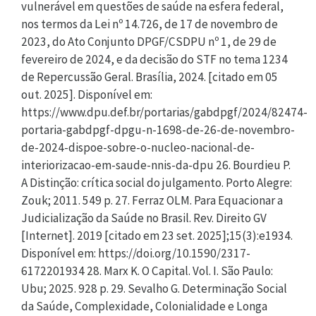
vulnerável em questões de saúde na esfera federal,
nos termos da Lei nº 14.726, de 17 de novembro de
2023, do Ato Conjunto DPGF/CSDPU nº 1, de 29 de
fevereiro de 2024, e da decisão do STF no tema 1234
de Repercussão Geral. Brasília, 2024. [citado em 05
out. 2025]. Disponível em:
https://www.dpu.def.br/portarias/gabdpgf/2024/82474-
portaria-gabdpgf-dpgu-n-1698-de-26-de-novembro-
de-2024-dispoe-sobre-o-nucleo-nacional-de-
interiorizacao-em-saude-nnis-da-dpu 26. Bourdieu P.
A Distinção: crítica social do julgamento. Porto Alegre:
Zouk; 2011. 549 p. 27. Ferraz OLM. Para Equacionar a
Judicialização da Saúde no Brasil. Rev. Direito GV
[Internet]. 2019 [citado em 23 set. 2025];15(3):e1934.
Disponível em: https://doi.org/10.1590/2317-
6172201934 28. Marx K. O Capital. Vol. I. São Paulo:
Ubu; 2025. 928 p. 29. Sevalho G. Determinação Social
da Saúde, Complexidade, Colonialidade e Longa