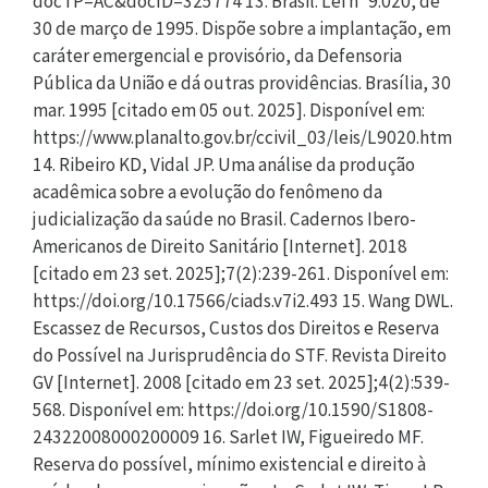
docTP=AC&docID=325774 13. Brasil. Lei nº 9.020, de
30 de março de 1995. Dispõe sobre a implantação, em
caráter emergencial e provisório, da Defensoria
Pública da União e dá outras providências. Brasília, 30
mar. 1995 [citado em 05 out. 2025]. Disponível em:
https://www.planalto.gov.br/ccivil_03/leis/L9020.htm
14. Ribeiro KD, Vidal JP. Uma análise da produção
acadêmica sobre a evolução do fenômeno da
judicialização da saúde no Brasil. Cadernos Ibero-
Americanos de Direito Sanitário [Internet]. 2018
[citado em 23 set. 2025];7(2):239-261. Disponível em:
https://doi.org/10.17566/ciads.v7i2.493 15. Wang DWL.
Escassez de Recursos, Custos dos Direitos e Reserva
do Possível na Jurisprudência do STF. Revista Direito
GV [Internet]. 2008 [citado em 23 set. 2025];4(2):539-
568. Disponível em: https://doi.org/10.1590/S1808-
24322008000200009 16. Sarlet IW, Figueiredo MF.
Reserva do possível, mínimo existencial e direito à