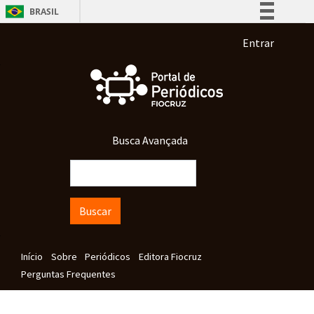
Pular para o conteúdo principal
BRASIL
Simplifique!
Menu de co
Entrar
Comunica BR
Participe
Acesso à informação
Legislação
Busca Avançada
Canais
Buscar
Navegação principal
Início
Sobre
Periódicos
Editora Fiocruz
Perguntas Frequentes