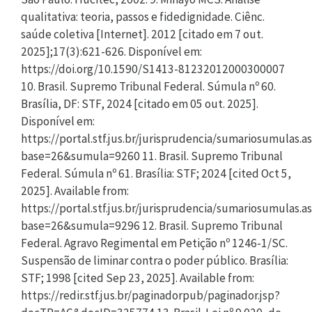
qualitativa: teoria, passos e fidedignidade. Ciênc.
saúde coletiva [Internet]. 2012 [citado em 7 out.
2025];17(3):621-626. Disponível em:
https://doi.org/10.1590/S1413-81232012000300007
10. Brasil. Supremo Tribunal Federal. Súmula nº 60.
Brasília, DF: STF, 2024 [citado em 05 out. 2025].
Disponível em:
https://portal.stf.jus.br/jurisprudencia/sumariosumulas.a
base=26&sumula=9260 11. Brasil. Supremo Tribunal
Federal. Súmula nº 61. Brasília: STF; 2024 [cited Oct 5,
2025]. Available from:
https://portal.stf.jus.br/jurisprudencia/sumariosumulas.a
base=26&sumula=9296 12. Brasil. Supremo Tribunal
Federal. Agravo Regimental em Petição nº 1246-1/SC.
Suspensão de liminar contra o poder público. Brasília:
STF; 1998 [cited Sep 23, 2025]. Available from:
https://redir.stf.jus.br/paginadorpub/paginador.jsp?