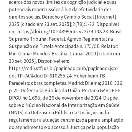
acerca dos novos limites da cognição judicial e suas
potenciais repercussões à luz da efetividade dos
direitos sociais. Derecho y Cambio Social [Internet].
2025 [citado em 23 set. 2025];2(79):1-22. Disponível
em: https://doi.org/10.54899/dcs.v22i79.138 23. Brasil.
Supremo Tribunal Federal. Agravo Regimental na
Suspensão de Tutela Antecipada n. 175/CE. Relator:
Min. Gilmar Mendes. Brasília, 17 mar. 2010 [citado em
23 set. 2025]. Disponível em:
https://redir.stf.jus.br/paginadorpub/paginador.jsp?
docTP=AC&docID=610255 24. Hohenheim TB.
Paracelso: obras completas. Madrid: Dilema; 2016. 336
p. 25. Defensoria Pública da União. Portaria GABDPGF
DPGU no 1.698, de 26 de novembro de 2024. Dispõe
sobre o Núcleo Nacional de Interiorização em Saúde
(NNIS) da Defensoria Pública da União, visando
regulamentar a atuação centralizada para a ampliação
do atendimento e o acesso à Justiça pela população