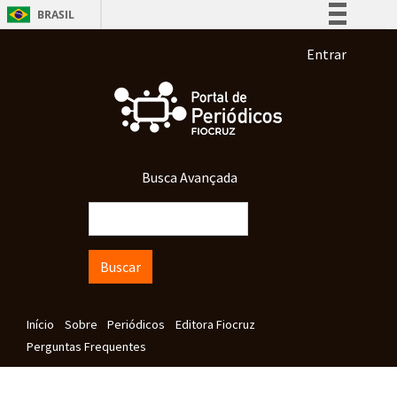
Pular para o conteúdo principal
BRASIL
Simplifique!
Menu de co
Entrar
Comunica BR
Participe
Acesso à informação
Legislação
Busca Avançada
Canais
Buscar
Navegação principal
Início
Sobre
Periódicos
Editora Fiocruz
Perguntas Frequentes