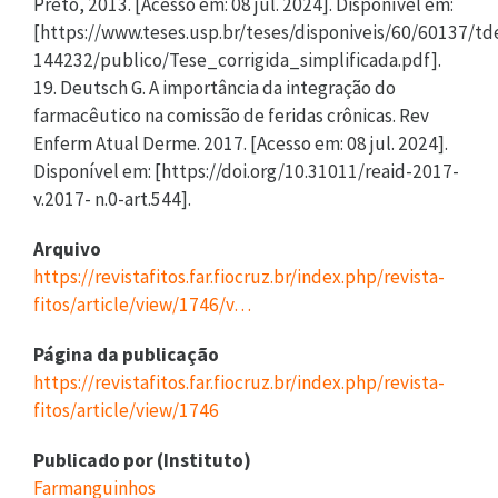
Preto, 2013. [Acesso em: 08 jul. 2024]. Disponível em:
[https://www.teses.usp.br/teses/disponiveis/60/60137/t
144232/publico/Tese_corrigida_simplificada.pdf].
19. Deutsch G. A importância da integração do
farmacêutico na comissão de feridas crônicas. Rev
Enferm Atual Derme. 2017. [Acesso em: 08 jul. 2024].
Disponível em: [https://doi.org/10.31011/reaid-2017-
v.2017- n.0-art.544].
Arquivo
https://revistafitos.far.fiocruz.br/index.php/revista-
fitos/article/view/1746/v…
Página da publicação
https://revistafitos.far.fiocruz.br/index.php/revista-
fitos/article/view/1746
Publicado por (Instituto)
Farmanguinhos