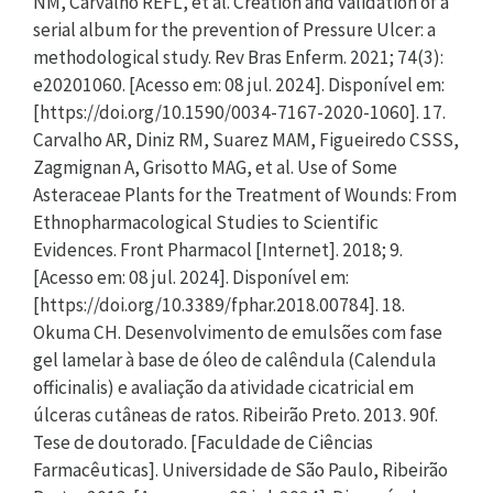
NM, Carvalho REFL, et al. Creation and validation of a
serial album for the prevention of Pressure Ulcer: a
methodological study. Rev Bras Enferm. 2021; 74(3):
e20201060. [Acesso em: 08 jul. 2024]. Disponível em:
[https://doi.org/10.1590/0034-7167-2020-1060]. 17.
Carvalho AR, Diniz RM, Suarez MAM, Figueiredo CSSS,
Zagmignan A, Grisotto MAG, et al. Use of Some
Asteraceae Plants for the Treatment of Wounds: From
Ethnopharmacological Studies to Scientific
Evidences. Front Pharmacol [Internet]. 2018; 9.
[Acesso em: 08 jul. 2024]. Disponível em:
[https://doi.org/10.3389/fphar.2018.00784]. 18.
Okuma CH. Desenvolvimento de emulsões com fase
gel lamelar à base de óleo de calêndula (Calendula
officinalis) e avaliação da atividade cicatricial em
úlceras cutâneas de ratos. Ribeirão Preto. 2013. 90f.
Tese de doutorado. [Faculdade de Ciências
Farmacêuticas]. Universidade de São Paulo, Ribeirão