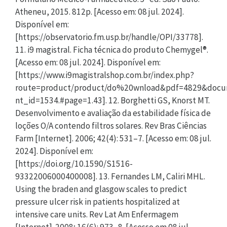
Atheneu, 2015. 812p. [Acesso em: 08 jul. 2024].
Disponível em:
[https://observatorio.fm.usp.br/handle/OPI/33778].
11. i9 magistral. Ficha técnica do produto Chemygel®.
[Acesso em: 08 jul. 2024]. Disponível em:
[https://www.i9magistralshop.com.br/index.php?
route=product/product/do%20wnload&pdf=4829&doc
nt_id=1534.#page=1.43]. 12. Borghetti GS, Knorst MT.
Desenvolvimento e avaliação da estabilidade física de
loções O/A contendo filtros solares. Rev Bras Ciências
Farm [Internet]. 2006; 42(4): 531–7. [Acesso em: 08 jul.
2024]. Disponível em:
[https://doi.org/10.1590/S1516-
93322006000400008]. 13. Fernandes LM, Caliri MHL.
Using the braden and glasgow scales to predict
pressure ulcer risk in patients hospitalized at
intensive care units. Rev Lat Am Enfermagem