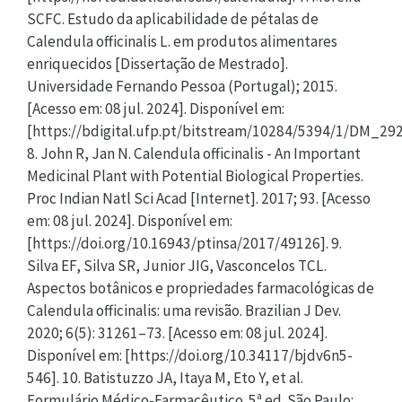
SCFC. Estudo da aplicabilidade de pétalas de
Calendula officinalis L. em produtos alimentares
enriquecidos [Dissertação de Mestrado].
Universidade Fernando Pessoa (Portugal); 2015.
[Acesso em: 08 jul. 2024]. Disponível em:
[https://bdigital.ufp.pt/bitstream/10284/5394/1/DM_292
8. John R, Jan N. Calendula officinalis - An Important
Medicinal Plant with Potential Biological Properties.
Proc Indian Natl Sci Acad [Internet]. 2017; 93. [Acesso
em: 08 jul. 2024]. Disponível em:
[https://doi.org/10.16943/ptinsa/2017/49126]. 9.
Silva EF, Silva SR, Junior JIG, Vasconcelos TCL.
Aspectos botânicos e propriedades farmacológicas de
Calendula officinalis: uma revisão. Brazilian J Dev.
2020; 6(5): 31261–73. [Acesso em: 08 jul. 2024].
Disponível em: [https://doi.org/10.34117/bjdv6n5-
546]. 10. Batistuzzo JA, Itaya M, Eto Y, et al.
Formulário Médico-Farmacêutico. 5ª ed. São Paulo: