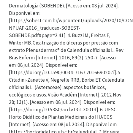
Dermatologia (SOBENDE). [Acesso em: 08 jul. 2024].
Disponível em:
[https://sobest.com.br/wpcontent/uploads/2020/10/C
NPUAP-2016_traducao-SOBEST-
SOBENDE.pdf#page=2.41]. 4. Buzzi M, Freitas F,
Winter MB. Cicatrização de úlceras por pressão com
extrato Plenusdermax® de Calendula officinalis L. Rev
Bras Enferm [Internet]. 2016; 69(2): 250-7. [Acesso
em: 08 jul. 2024]. Disponível em:
[https://doi.org/10.1590/0034-7167.2016690207i]. 5.
Citadini-Zanette V, Negrelle RRB, Borba ET. Calendula
officinalis L. (Asteraceae): aspectos botânicos,
ecológicos e usos. Visão Acadêm [Internet]. 2012 Nov
28; 13(1). [Acesso em: 08 jul. 2024]. Disponível em:
[https://doi.org/10.5380/acd.v13i1.30013]. 6. UFSC.
Horto Didático de Plantas Medicinais do HU/CCS
[Internet]. [Acesso em: 08 jul. 2024]. Disponível em:
[https://hortodidatico.ufsc.br/calendula]. 7. Moreira