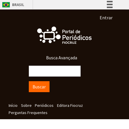
Pular para o conteúdo principal
BRASIL
Simplifique!
Menu de co
Entrar
Comunica BR
Participe
Acesso à informação
Legislação
Busca Avançada
Canais
Buscar
Navegação principal
Início
Sobre
Periódicos
Editora Fiocruz
Perguntas Frequentes