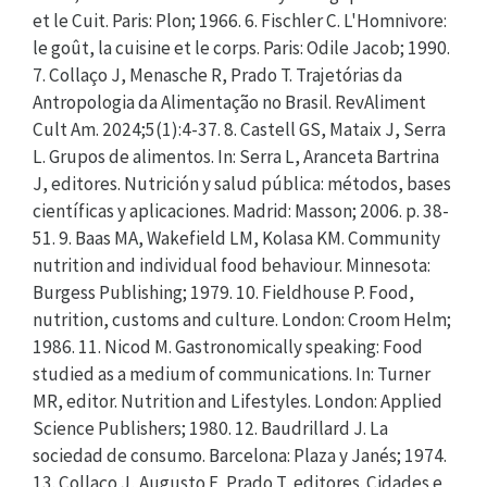
et le Cuit. Paris: Plon; 1966. 6. Fischler C. L'Homnivore:
le goût, la cuisine et le corps. Paris: Odile Jacob; 1990.
7. Collaço J, Menasche R, Prado T. Trajetórias da
Antropologia da Alimentação no Brasil. RevAliment
Cult Am. 2024;5(1):4-37. 8. Castell GS, Mataix J, Serra
L. Grupos de alimentos. In: Serra L, Aranceta Bartrina
J, editores. Nutrición y salud pública: métodos, bases
científicas y aplicaciones. Madrid: Masson; 2006. p. 38-
51. 9. Baas MA, Wakefield LM, Kolasa KM. Community
nutrition and individual food behaviour. Minnesota:
Burgess Publishing; 1979. 10. Fieldhouse P. Food,
nutrition, customs and culture. London: Croom Helm;
1986. 11. Nicod M. Gastronomically speaking: Food
studied as a medium of communications. In: Turner
MR, editor. Nutrition and Lifestyles. London: Applied
Science Publishers; 1980. 12. Baudrillard J. La
sociedad de consumo. Barcelona: Plaza y Janés; 1974.
13. Collaço J, Augusto F, Prado T, editores. Cidades e