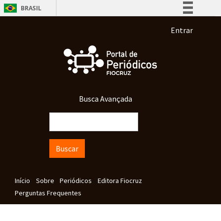
Pular para o conteúdo principal
BRASIL
Simplifique!
Menu de co
Entrar
Comunica BR
Participe
Acesso à informação
Legislação
Busca Avançada
Canais
Buscar
Navegação principal
Início
Sobre
Periódicos
Editora Fiocruz
Perguntas Frequentes