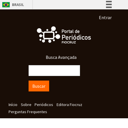
Pular para o conteúdo principal
BRASIL
Simplifique!
Menu de co
Entrar
Comunica BR
Participe
Acesso à informação
Legislação
Busca Avançada
Canais
Buscar
Navegação principal
Início
Sobre
Periódicos
Editora Fiocruz
Perguntas Frequentes