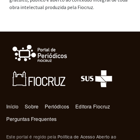
obra intelectual produzida pela Fiocruz.
Navegação principal
Início
Sobre
Periódicos
Editora Fiocruz
Perguntas Frequentes
Este portal é regido pela
Política de Acesso Aberto ao