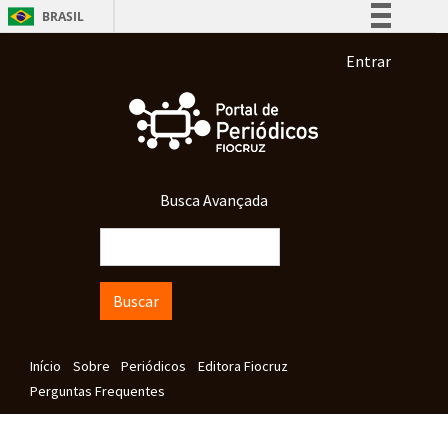
Pular para o conteúdo principal
BRASIL
Simplifique!
Menu de co
Entrar
Comunica BR
Participe
Acesso à informação
Legislação
Busca Avançada
Canais
Buscar
Navegação principal
Início
Sobre
Periódicos
Editora Fiocruz
Perguntas Frequentes