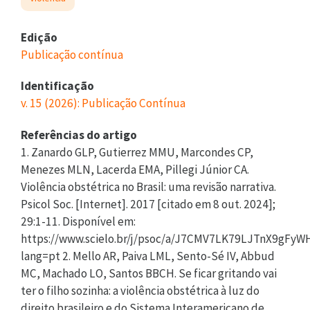
Edição
Publicação contínua
Identificação
v. 15 (2026): Publicação Contínua
Referências do artigo
1. Zanardo GLP, Gutierrez MMU, Marcondes CP,
Menezes MLN, Lacerda EMA, Pillegi Júnior CA.
Violência obstétrica no Brasil: uma revisão narrativa.
Psicol Soc. [Internet]. 2017 [citado em 8 out. 2024];
29:1-11. Disponível em:
https://www.scielo.br/j/psoc/a/J7CMV7LK79LJTnX9gFy
lang=pt 2. Mello AR, Paiva LML, Sento-Sé IV, Abbud
MC, Machado LO, Santos BBCH. Se ficar gritando vai
ter o filho sozinha: a violência obstétrica à luz do
direito brasileiro e do Sistema Interamericano de