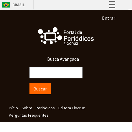
Pular para o conteúdo principal
BRASIL
Simplifique!
Menu de co
Entrar
Comunica BR
Participe
Acesso à informação
Legislação
Busca Avançada
Canais
Buscar
Navegação principal
Início
Sobre
Periódicos
Editora Fiocruz
Perguntas Frequentes