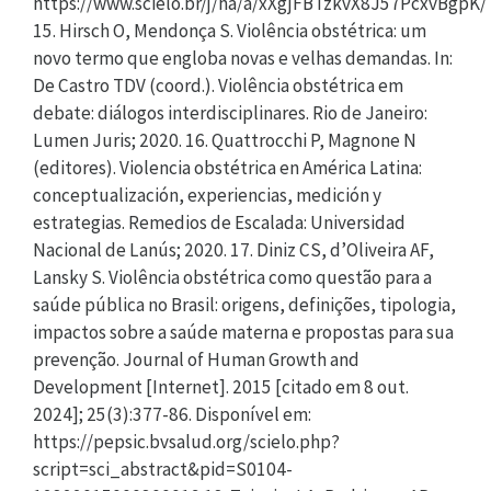
https://www.scielo.br/j/ha/a/xXgjFBTzkvX8J57PcxvBgpK/
15. Hirsch O, Mendonça S. Violência obstétrica: um
novo termo que engloba novas e velhas demandas. In:
De Castro TDV (coord.). Violência obstétrica em
debate: diálogos interdisciplinares. Rio de Janeiro:
Lumen Juris; 2020. 16. Quattrocchi P, Magnone N
(editores). Violencia obstétrica en América Latina:
conceptualización, experiencias, medición y
estrategias. Remedios de Escalada: Universidad
Nacional de Lanús; 2020. 17. Diniz CS, d’Oliveira AF,
Lansky S. Violência obstétrica como questão para a
saúde pública no Brasil: origens, definições, tipologia,
impactos sobre a saúde materna e propostas para sua
prevenção. Journal of Human Growth and
Development [Internet]. 2015 [citado em 8 out.
2024]; 25(3):377-86. Disponível em:
https://pepsic.bvsalud.org/scielo.php?
script=sci_abstract&pid=S0104-