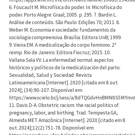
6. Foucault M. Microfísica do poder. In: Microfísica do
poder. Porto Alegre: Graal; 2005. p. 295. 7. Bardin L.
Análise de conteúdo. São Paulo: Edições 70; 2011. 8.
Weber M. Economia e sociedade: fundamentos da
sociologia compreensiva. Brasília: Editora UnB; 1999.
9. Vieira EM. A medicalização do corpo feminino. 2ª
reimp. Rio de Janeiro: Editora Fiocruz; 2015. 10.
Vallana Sala VV. La enfermedad normal: aspectos
históricos y políticos de la medicalización del parto.
Sexualidad, Salud y Sociedad: Revista
Latinoamericana [Internet]. 2020 [citado em 8 out.
2024]; (34):90-107. Disponível em:
https://www.scielo.br/j/sess/a/8dTQGdvHnBMN8S5MYm
11. Davis D-A. Obstetric racism: the racial politics of
pregnancy, labor, and birthing. Trad. Tempesta GA,
Almeida MET. Amazônica [Internet]. 2020 [citado em 8
out. 2024];12(2):751-78. Disponível em: