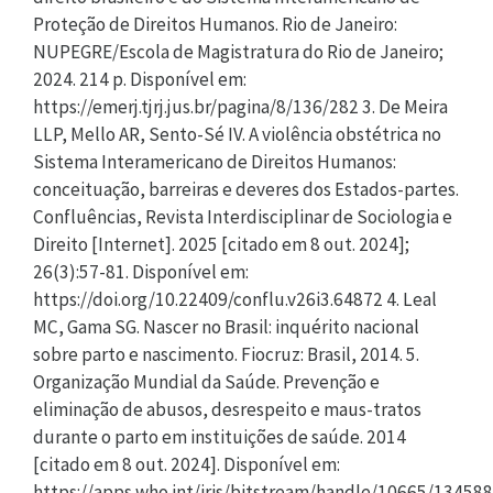
Proteção de Direitos Humanos. Rio de Janeiro:
NUPEGRE/Escola de Magistratura do Rio de Janeiro;
2024. 214 p. Disponível em:
https://emerj.tjrj.jus.br/pagina/8/136/282 3. De Meira
LLP, Mello AR, Sento-Sé IV. A violência obstétrica no
Sistema Interamericano de Direitos Humanos:
conceituação, barreiras e deveres dos Estados-partes.
Confluências, Revista Interdisciplinar de Sociologia e
Direito [Internet]. 2025 [citado em 8 out. 2024];
26(3):57-81. Disponível em:
https://doi.org/10.22409/conflu.v26i3.64872 4. Leal
MC, Gama SG. Nascer no Brasil: inquérito nacional
sobre parto e nascimento. Fiocruz: Brasil, 2014. 5.
Organização Mundial da Saúde. Prevenção e
eliminação de abusos, desrespeito e maus-tratos
durante o parto em instituições de saúde. 2014
[citado em 8 out. 2024]. Disponível em:
https://apps.who.int/iris/bitstream/handle/10665/134