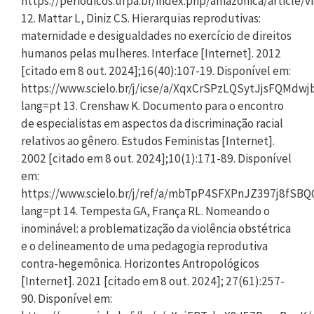
https://periodicos.ufpa.br/index.php/amazonica/article/
12. Mattar L, Diniz CS. Hierarquias reprodutivas:
maternidade e desigualdades no exercício de direitos
humanos pelas mulheres. Interface [Internet]. 2012
[citado em 8 out. 2024];16(40):107-19. Disponível em:
https://www.scielo.br/j/icse/a/XqxCrSPzLQSytJjsFQMdwjb
lang=pt 13. Crenshaw K. Documento para o encontro
de especialistas em aspectos da discriminação racial
relativos ao gênero. Estudos Feministas [Internet].
2002 [citado em 8 out. 2024];10(1):171-89. Disponível
em:
https://www.scielo.br/j/ref/a/mbTpP4SFXPnJZ397j8fSBQ
lang=pt 14. Tempesta GA, França RL. Nomeando o
inominável: a problematização da violência obstétrica
e o delineamento de uma pedagogia reprodutiva
contra-hegemônica. Horizontes Antropológicos
[Internet]. 2021 [citado em 8 out. 2024]; 27(61):257-
90. Disponível em: