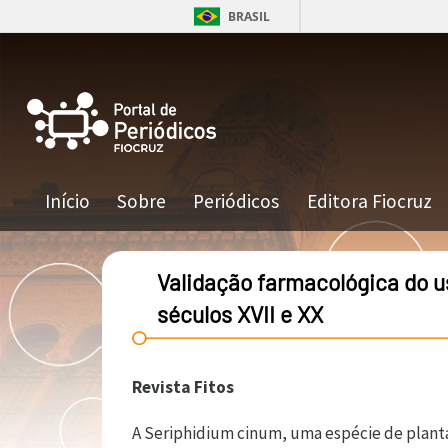
Pular para o conteúdo principal
BRASIL
Navegação principal
Início
Sobre
Periódicos
Editora Fiocruz
Validação farmacológica do us
séculos XVII e XX
Revista Fitos
A Seriphidium cinum, uma espécie de plant