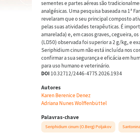
sementes e partes aéreas são tradicionalment
analgésicas. Uma pesquisa baseada na 1ª Far
revelaram que o seu principal composto ati
pelas suas atividades terapêuticas. É impor
amarelada) e, em casos graves, cegueira, os
(LD50) observada foi superior a 2 g/kg, e e
Seriphidium cinum não está incluída nos com
confirmar a sua segurança e eficácia em hu
para uso humano e veterinário.
DOI
10.32712/2446-4775.2026.1934
Autores
Karen Berenice Denez
Adriana Nunes Wolffenbüttel
Palavras-chave
Seriphidium cinum (O.Berg) Poljakov
Santonin