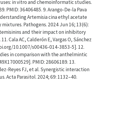
ruses: in vitro and chemoinformatic studies.
9. PMID: 36406485. 9. Arango-De-la Pava
nderstanding Artemisia cina ethyl acetate
 mixtures. Pathogens. 2024 Jun 16; 13(6):
emisinins and their impact on inhibitory
 11. Cala AC, Calderón E, Vargas O, Sánchez
/doi.org/10.1007/s00436-014-3853-5]. 12.
udies in comparison with the anthelmintic
149X17000529]. PMID: 28606189. 13.
z-Reyes FJ, et al. Synergistic interaction
. Acta Parasitol. 2024; 69: 1132–40.