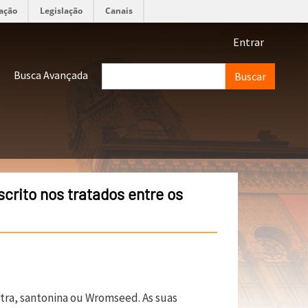
ação
Legislação
Canais
Menu de 
Entrar
Buscar
Busca Avançada
crito nos tratados entre os
tra, santonina ou Wromseed. As suas