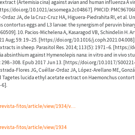
 extract (Artemisia cina) against avian and human influenza A vi
https://doi.org/10.1021/acsomega.2c04867]. PMCID: PMC967068
-Ordaz JA, de la Cruz-Cruz HA, Higuera-Piedrahita RI, et al. U
 contortus eggs and L3 larvae: the synergism of peruvin binary
0509]. 10. Pacios-Michelena A, Kasaragod VB, Schindelin H. Art
 Aug; 59: 19–25. [https://doi.org/10.1016/j.coph.2021.04.008].
extracts in sheep. Parasitol Res. 2014; 113(5): 1971–6. [https:/
ia absinthium against Hymenolepis nana: in vitro and in vivo st
): 298–308. Epub 2017 Jun 13. [https://doi.org/10.1017/S0022
strada-Flores JG, Cuéllar-Ordaz JA, López-Arellano ME, Gonzále
nd Tagetes lucida ethyl acetate extract on Haemonchus contortus
-6].
p/revista-fitos/article/view/1934/v…
/revista-fitos/article/view/1934