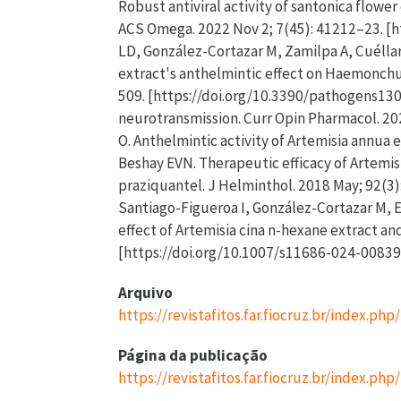
Robust antiviral activity of santonica flower
ACS Omega. 2022 Nov 2; 7(45): 41212–23. [
LD, González-Cortazar M, Zamilpa A, Cuéllar
extract's anthelmintic effect on Haemonchus
509. [https://doi.org/10.3390/pathogens1306
neurotransmission. Curr Opin Pharmacol. 2021
O. Anthelmintic activity of Artemisia annua 
Beshay EVN. Therapeutic efficacy of Artemis
praziquantel. J Helminthol. 2018 May; 92(3
Santiago-Figueroa I, González-Cortazar M, E
effect of Artemisia cina n-hexane extract a
[https://doi.org/10.1007/s11686-024-00839
Arquivo
https://revistafitos.far.fiocruz.br/index.ph
Página da publicação
https://revistafitos.far.fiocruz.br/index.php