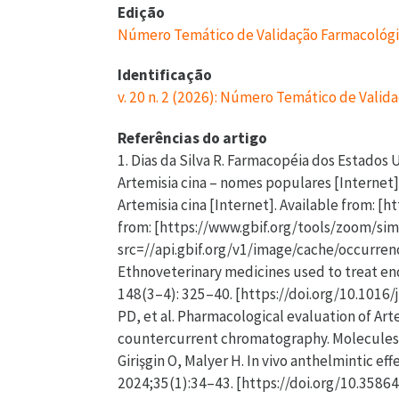
Edição
Número Temático de Validação Farmacológic
Identificação
v. 20 n. 2 (2026): Número Temático de Valid
Referências do artigo
1. Dias da Silva R. Farmacopéia dos Estados 
Artemisia cina – nomes populares [Internet]
Artemisia cina [Internet]. Available from: [
from: [https://www.gbif.org/tools/zoom/si
src=//api.gbif.org/v1/image/cache/occurre
Ethnoveterinary medicines used to treat end
148(3–4): 325–40. [https://doi.org/10.1016
PD, et al. Pharmacological evaluation of Art
countercurrent chromatography. Molecules. 
Girişgin O, Malyer H. In vivo anthelmintic ef
2024;35(1):34–43. [https://doi.org/10.3586