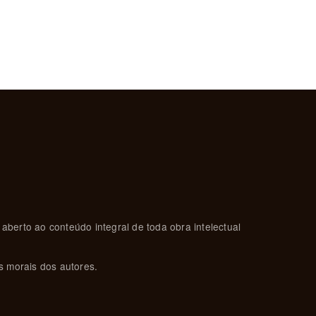
 aberto ao conteúdo integral de toda obra intelectual
s morais dos autores.