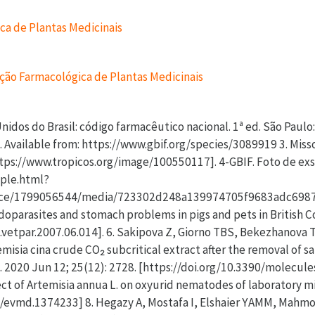
a de Plantas Medicinais
ação Farmacológica de Plantas Medicinais
Unidos do Brasil: código farmacêutico nacional. 1ª ed. São Paulo
. Available from: https://www.gbif.org/species/3089919 3. Miss
https://www.tropicos.org/image/100550117]. 4-GBIF. Foto de exsi
mple.html?
nce/1799056544/media/723302d248a139974705f9683adc6987]. 5.
oparasites and stomach problems in pigs and pets in British C
/j.vetpar.2007.06.014]. 6. Sakipova Z, Giorno TBS, Bekezhanov
emisia cina crude CO₂ subcritical extract after the removal of 
2020 Jun 12; 25(12): 2728. [https://doi.org/10.3390/molecules
fect of Artemisia annua L. on oxyurid nematodes of laboratory mi
4/evmd.1374233] 8. Hegazy A, Mostafa I, Elshaier YAMM, Mahm