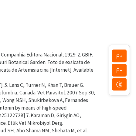
: Companhia Editora Nacional; 1929. 2. GBIF.
ouri Botanical Garden. Foto de exsicata de
cata de Artemisia cina [Internet]. Available
 Lans C, Turner N, Khan T, Brauer G.
olumbia, Canada. Vet Parasitol. 2007 Sep 30;
a T, Wong NSH, Shukirbekova A, Fernandes
santonin by means of high-speed
25122728] 7. Karaman D, Girişgin AO,
ce. Etlik Vet Mikrobiyol Derg.
oud SH, Abo Shama NM, Shehata M, et al.