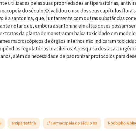
e utilizadas pelas suas propriedades antiparasitárias, antivirai
macopeia do século XX validou o uso dos seus capítulos florais
vo é a santonina, que, juntamente com outras substâncias como
tante notar que, embora a santonina em altas doses possam ser
 extratos da planta demonstraram baixa toxicidade em modelos 
xames macroscópicos de órgãos internos não indicaram toxicidade
pêndios regulatórios brasileiros. A pesquisa destaca a urgênci
manos, além da necessidade de padronizar protocolos para des
a
antiparasitária
1ª Farmacopeia do século XX
Rodolpho Albin