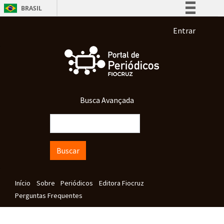
Pular para o conteúdo principal
BRASIL
Simplifique!
Menu de co
Entrar
Comunica BR
Participe
Acesso à informação
Legislação
Busca Avançada
Canais
Buscar
Navegação principal
Início
Sobre
Periódicos
Editora Fiocruz
Perguntas Frequentes