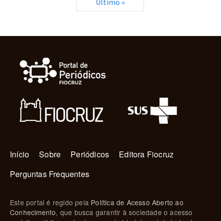
Última página
Último »
Navegação principal
Início
Sobre
Periódicos
Editora Fiocruz
Perguntas Frequentes
Este portal é regido pela
Política de Acesso Aberto ao
Conhecimento
, que busca garantir à sociedade o acesso