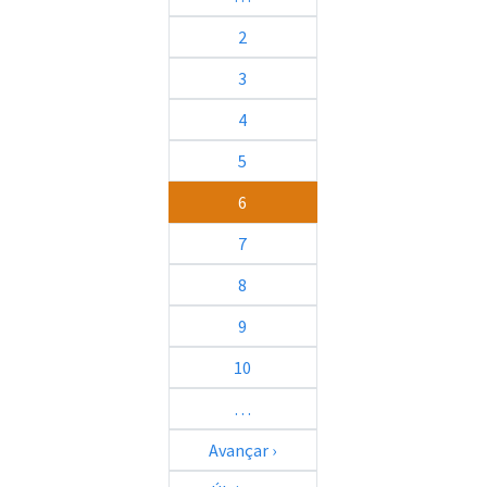
2
3
4
5
6
7
8
9
10
…
Próxima página
Avançar ›