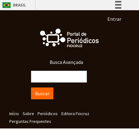
Pular para o conteúdo principal
BRASIL
Simplifique!
Menu de co
Entrar
Comunica BR
Participe
Acesso à informação
Legislação
Busca Avançada
Canais
Buscar
Navegação principal
Início
Sobre
Periódicos
Editora Fiocruz
Perguntas Frequentes