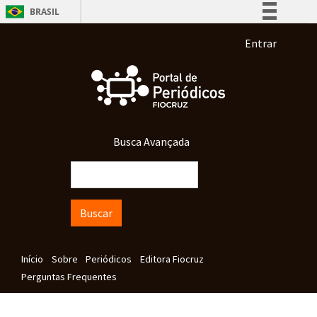
Pular para o conteúdo principal
BRASIL
Simplifique!
Menu de co
Entrar
Comunica BR
Participe
Acesso à informação
Legislação
Busca Avançada
Canais
Buscar
Navegação principal
Início
Sobre
Periódicos
Editora Fiocruz
Perguntas Frequentes