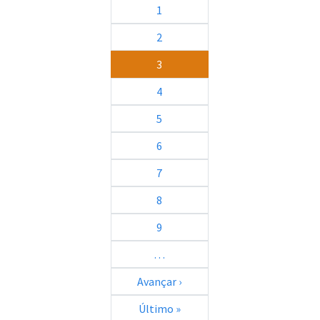
1
2
3
4
5
6
7
8
9
…
Próxima página
Avançar ›
Última página
Último »