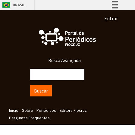
Pular para o conteúdo principal
BRASIL
Simplifique!
Menu de co
Entrar
Comunica BR
Participe
Acesso à informação
Legislação
Busca Avançada
Canais
Buscar
Navegação principal
Início
Sobre
Periódicos
Editora Fiocruz
Perguntas Frequentes