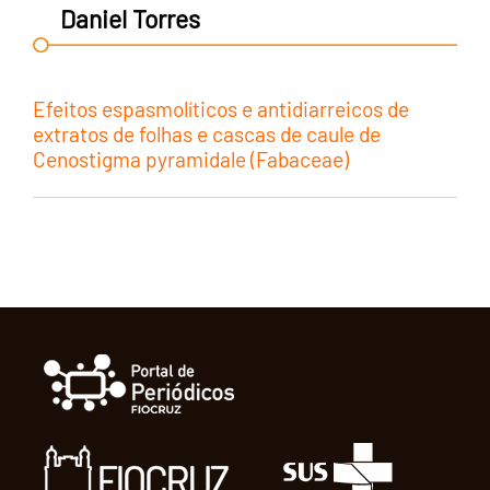
Daniel Torres
Efeitos espasmolíticos e antidiarreicos de
extratos de folhas e cascas de caule de
Cenostigma pyramidale (Fabaceae)