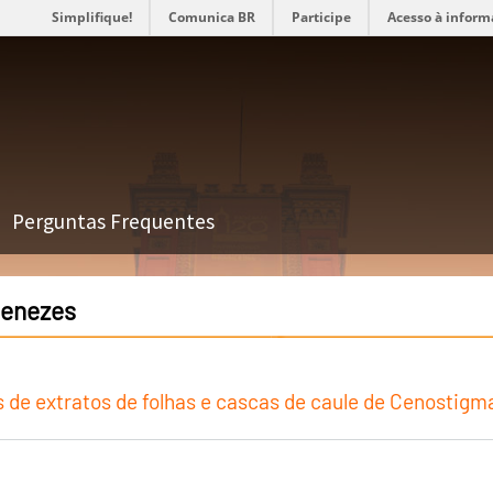
Simplifique!
Comunica BR
Participe
Acesso à inform
Perguntas Frequentes
Menezes
os de extratos de folhas e cascas de caule de Cenostig