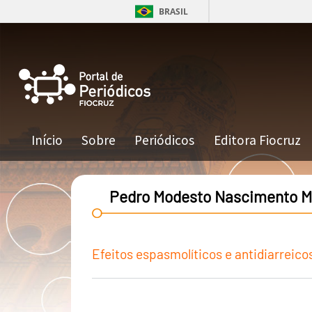
Pular para o conteúdo principal
BRASIL
Navegação principal
Início
Sobre
Periódicos
Editora Fiocruz
Pedro Modesto Nascimento 
Efeitos espasmolíticos e antidiarreic