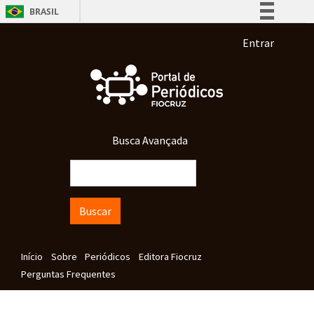
Pular para o conteúdo principal
BRASIL
Simplifique!
Menu de co
Entrar
Comunica BR
Participe
Acesso à informação
Legislação
Busca Avançada
Canais
Buscar
Navegação principal
Início
Sobre
Periódicos
Editora Fiocruz
Perguntas Frequentes