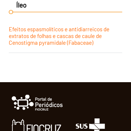
Íleo
Efeitos espasmolíticos e antidiarreicos de
extratos de folhas e cascas de caule de
Cenostigma pyramidale (Fabaceae)