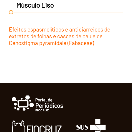
Músculo Liso
Efeitos espasmolíticos e antidiarreicos de
extratos de folhas e cascas de caule de
Cenostigma pyramidale (Fabaceae)