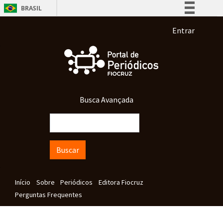
Pular para o conteúdo principal
BRASIL
Simplifique!
Menu de co
Entrar
Comunica BR
Participe
Acesso à informação
Legislação
Busca Avançada
Canais
Buscar
Navegação principal
Início
Sobre
Periódicos
Editora Fiocruz
Perguntas Frequentes