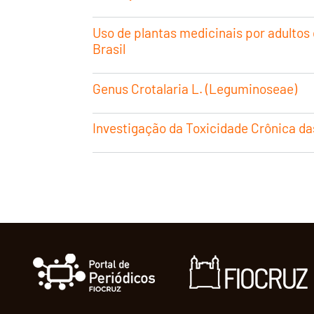
Uso de plantas medicinais por adultos
Brasil
Genus Crotalaria L. (Leguminoseae)
Investigação da Toxicidade Crônica 