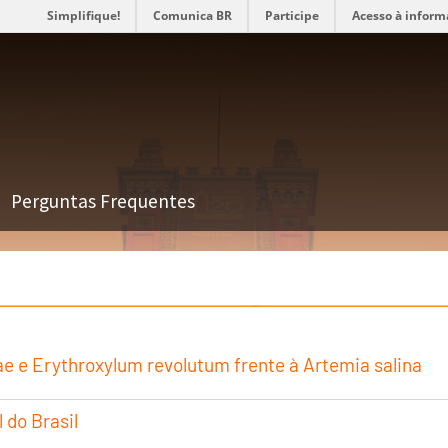
Simplifique!
Comunica BR
Participe
Acesso à inform
Perguntas Frequentes
e e Erythroxylum revolutum frente à Artemia salina
 do Brasil