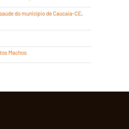
 saúde do município de Caucaia-CE,
atos Machos