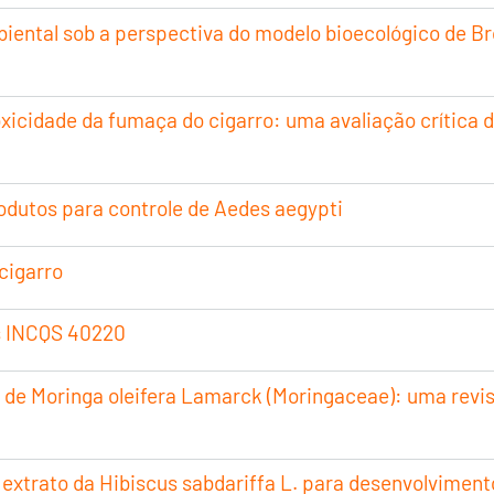
iental sob a perspectiva do modelo bioecológico de B
oxicidade da fumaça do cigarro: uma avaliação crítica 
rodutos para controle de Aedes aegypti
cigarro
es INCQS 40220
s de Moringa oleifera Lamarck (Moringaceae): uma revis
o extrato da Hibiscus sabdariffa L. para desenvolvime