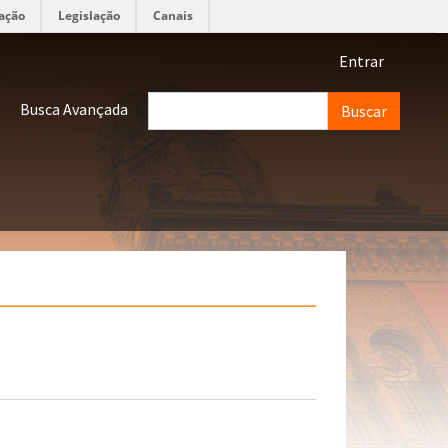
ação
Legislação
Canais
Menu de 
Entrar
Buscar
Busca Avançada