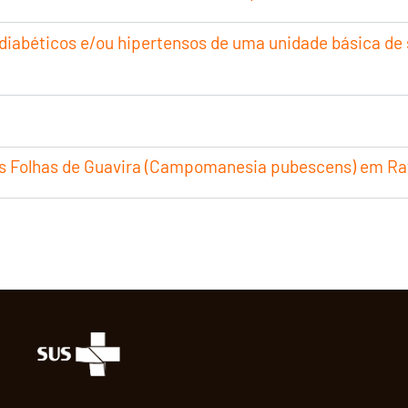
 diabéticos e/ou hipertensos de uma unidade básica de
das Folhas de Guavira (Campomanesia pubescens) em R