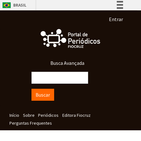
Pular para o conteúdo principal
BRASIL
Simplifique!
Menu de co
Entrar
Comunica BR
Participe
Acesso à informação
Legislação
Busca Avançada
Canais
Buscar
Navegação principal
Início
Sobre
Periódicos
Editora Fiocruz
Perguntas Frequentes