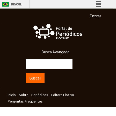
Pular para o conteúdo principal
BRASIL
Simplifique!
Menu de co
Entrar
Comunica BR
Participe
Acesso à informação
Legislação
Busca Avançada
Canais
Buscar
Navegação principal
Início
Sobre
Periódicos
Editora Fiocruz
Perguntas Frequentes