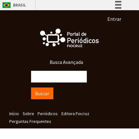
Pular para o conteúdo principal
BRASIL
Simplifique!
Menu de co
Entrar
Comunica BR
Participe
Acesso à informação
Legislação
Busca Avançada
Canais
Buscar
Navegação principal
Início
Sobre
Periódicos
Editora Fiocruz
Perguntas Frequentes